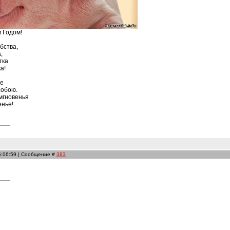
 Годом!
бства,
,
тка
а!
ое
собою.
мгновенья
енье!
5:06:59 | Сообщение #
383