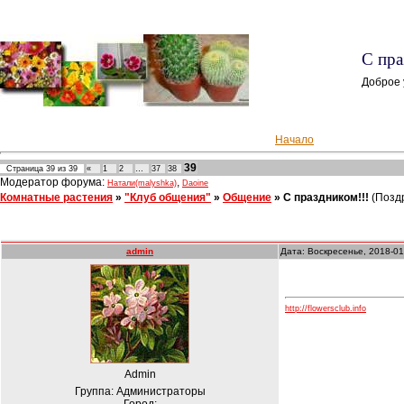
С пра
Доброе 
Начало
39
Страница
39
из
39
«
1
2
…
37
38
Модератор форума:
,
Натали(malyshka)
Daoine
Комнатные растения
»
"Клуб общения"
»
Общение
»
С праздником!!!
(Поздр
admin
Дата: Воскресенье, 2018-01
http://flowersclub.info
Admin
Группа: Администраторы