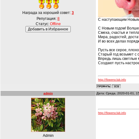
Награда за хороший совет:
3
Репутация:
8
С наступающим Новым
Статус:
Offline
С Новым годом! Волше
Смеха, счастья и тепла
Мира, радостей, доста
И во всех делах порядк
Пусть все серое, плох
Старый год возьмет с 
Впредь лишь светлые 
Создают пусть настро
http://flowersclub.info
admin
Дата: Среда, 2020-01-01, 1
http://flowersclub.info
Admin