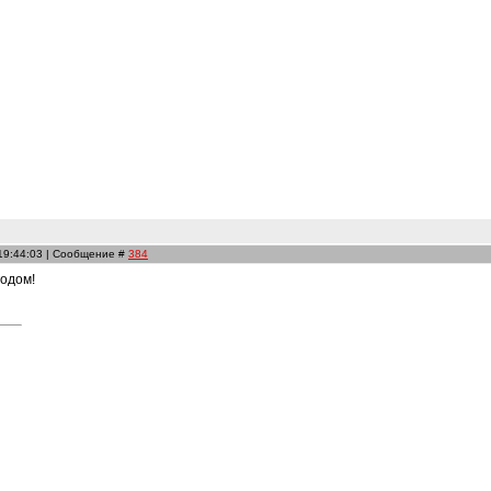
 19:44:03 | Сообщение #
384
одом!