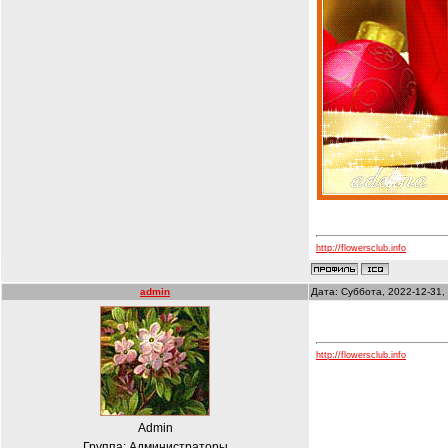
http://flowersclub.info
admin
Дата: Суббота, 2022-12-31,
http://flowersclub.info
Admin
Группа: Администраторы