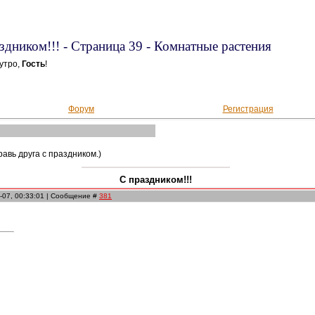
здником!!! - Страница 39 - Комнатные растения
утро,
Гость
!
Форум
Регистрация
авь друга с праздником.)
С праздником!!!
-07, 00:33:01 | Сообщение #
381