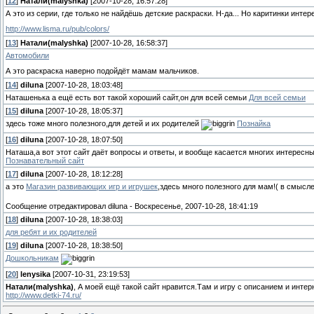
[
12
]
Натали(malyshka)
[2007-10-28, 16:57:28]
А это из серии, где только не найдёшь детские раскраски. Н-да... Но каритинки интер
http://www.lisma.ru/pub/c­olors/
[
13
]
Натали(malyshka)
[2007-10-28, 16:58:37]
Автомобили
А это раскраска наверно подойдёт мамам мальчиков.
[
14
]
diluna
[2007-10-28, 18:03:48]
Наташенька а ещё есть вот такой хороший сайт,он для всей семьи
Для всей семьи
[
15
]
diluna
[2007-10-28, 18:05:37]
здесь тоже много полезного,для детей и их родителей
Познайка
[
16
]
diluna
[2007-10-28, 18:07:50]
Наташа,а вот этот сайт даёт вопросы и ответы, и вообще касается многих интересны
Познавательный сайт
[
17
]
diluna
[2007-10-28, 18:12:28]
а это
Магазин развивающих игр и игрушек
,здесь много полезного для мам!( в смысле
Сообщение отредактировал
diluna
-
Воскресенье, 2007-10-28, 18:41:19
[
18
]
diluna
[2007-10-28, 18:38:03]
для ребят и их родителей
[
19
]
diluna
[2007-10-28, 18:38:50]
Дошкольникам
[
20
]
lenysika
[2007-10-31, 23:19:53]
Натали(malyshka)
, А моей ещё такой сайт нравится.Там и игру с описанием и интерн
http://www.detki-74.ru/