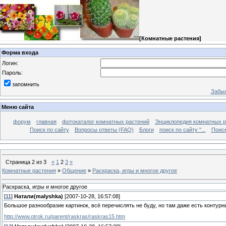
[
Комнатные растения
]
Форма входа
Логин:
Пароль:
запомнить
Забыл
Меню сайта
форум
главная
фотокаталог комнатных растений
Энциклопедия комнатных р
Поиск по сайту
Вопросы ответы (FAQ)
Блоги
поиск по сайту "...
Поиск
Страница
2
из
3
«
1
2
3
»
Комнатные растения
»
Общение
»
Раскраска, игры и многое другое
Раскраска, игры и многое другое
[
11
]
Натали(malyshka)
[2007-10-28, 16:57:08]
Большое разнообразие картинок, всё перечислять не буду, но там даже есть контурн
http://www.otrok.ru/paren­t/raskras/raskras15.htm