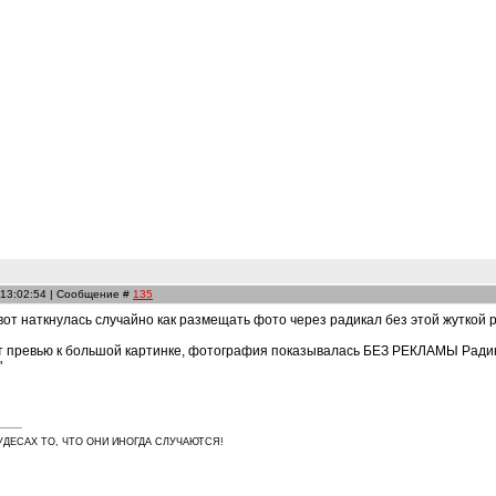
 13:02:54 | Сообщение #
135
 вот наткнулась случайно как размещать фото через радикал без этой жуткой р
 превью к большой картинке, фотография показывалась БЕЗ РЕКЛАМЫ Радикал
"
УДЕСАХ ТО, ЧТО ОНИ ИНОГДА СЛУЧАЮТСЯ!