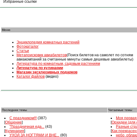
Избранные ссылки
Меню
Энциклопедия комнатных растений
Фотокаталог
Статьи
Mетапоисковик авиабилетов
(Поиск билетов на самолет по сотням
авиакомпаний за считанные минуты самые дешевые авиабилеты)
Литература по комнатным, садовым растениям
Литература по кулинарии
Магазин эксклюзивных подарков
Каталог файлов
(видео)
Последнии темы
Читаемые темы
С праздником!!!
(387)
Моя первая 
[
Общение
]
[
Орхидеи (для
"Праздничная еда...
(43)
Разные стра
[
Кулинария
]
[
Как прекрасен
УХОД ЗА НОГТЯМИ И ВНЕ...
(80)
небо, облака