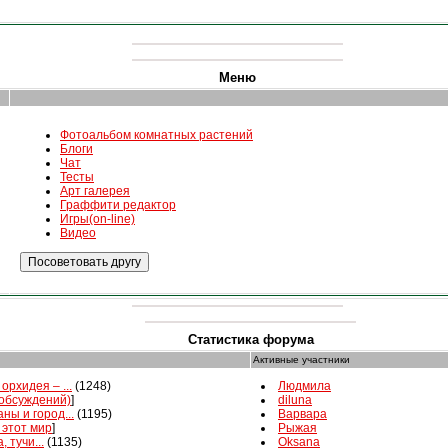
Меню
Фотоальбом комнатных растений
Блоги
Чат
Тесты
Арт галерея
Граффити редактор
Игры(on-line)
Видео
Статистика форума
Активные участники
орхидея – ...
(1248)
Людмила
 обсуждений)
]
diluna
ны и город...
(1195)
Варвара
 этот мир
]
Рыжая
, тучи...
(1135)
Oksana