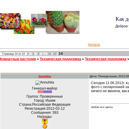
Как д
Доброе 
Начало
14
Страница
14
из
14
«
1
2
…
12
13
Комнатные растения
»
Техническая поддержка
»
Техническая поддержка
Annuhka
Дата: Понедельник, 2012-06
Сегодня 11.06.2012г. 
фото с пеларгонией за
Генерал-майор
ничего не меняла, как
Группа: Проверенные
Город: Ишим
Страна:Российская Федерация
люблю все цветы
Регистрация:2012-02-12
Сообщения:
393
Награды: