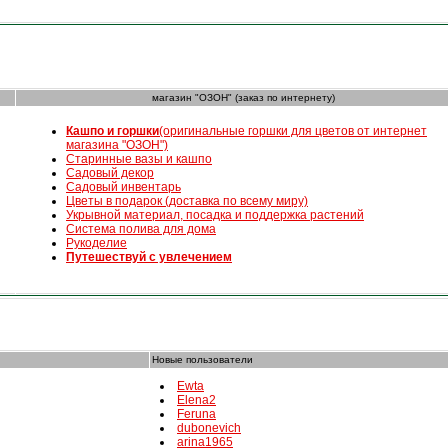
магазин "ОЗОН" (заказ по интернету)
К
ашпо и горшки
(оригинальные горшки для цветов от интернет
магазина "ОЗОН")
Старинные вазы и кашпо
Садовый декор
Садовый инвентарь
Цветы в подарок (доставка по всему миру)
Укрывной материал, посадка и поддержка растений
Система полива для дома
Рукоделие
Путешествуй с увлечением
Новые пользователи
Ewta
Elena2
Feruna
dubonevich
arina1965