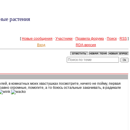
ные растения
[
Новые сообщения
·
Участники
·
Правила форума
·
Поиск
·
RSS
]
Вход
RDA-версия
елей, в комнатных моих хвастушках посмотрите, ничего не пойму, первая
равно огромные, помогите, а то боюсь остальные закачивать, в радикале