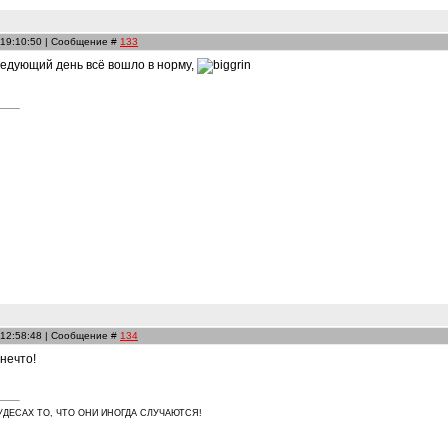
 19:10:50 | Сообщение #
133
ледующий день всё вошло в норму,
 12:58:48 | Сообщение #
134
нечто!
УДЕСАХ ТО, ЧТО ОНИ ИНОГДА СЛУЧАЮТСЯ!