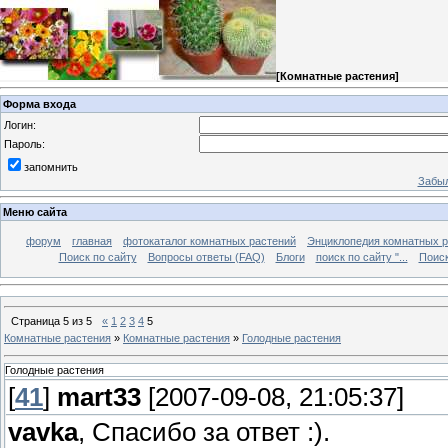
[
Комнатные растения
]
Форма входа
Логин:
Пароль:
запомнить
Забыл
Меню сайта
форум
главная
фотокаталог комнатных растений
Энциклопедия комнатных р
Поиск по сайту
Вопросы ответы (FAQ)
Блоги
поиск по сайту "...
Поиск
Страница
5
из
5
«
1
2
3
4
5
Комнатные растения
»
Комнатные растения
»
Голодные растения
Голодные растения
[
41
]
mart33
[2007-09-08, 21:05:37]
vavka
, Спасибо за ответ :).