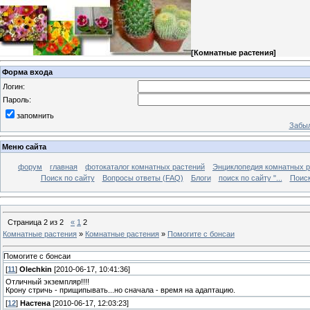
[
Комнатные растения
]
Форма входа
Логин:
Пароль:
запомнить
Забыл
Меню сайта
форум
главная
фотокаталог комнатных растений
Энциклопедия комнатных р
Поиск по сайту
Вопросы ответы (FAQ)
Блоги
поиск по сайту "...
Поиск
Страница
2
из
2
«
1
2
Комнатные растения
»
Комнатные растения
»
Помогите с бонсаи
Помогите с бонсаи
[
11
]
Olechkin
[2010-06-17, 10:41:36]
Отличный экземпляр!!!!
Крону стричь - прищипывать...но сначала - время на адаптацию.
[
12
]
Настена
[2010-06-17, 12:03:23]