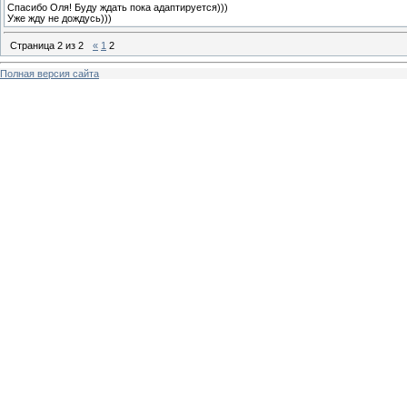
Спасибо Оля! Буду ждать пока адаптируется)))
Уже жду не дождусь)))
Страница
2
из
2
«
1
2
Полная версия сайта