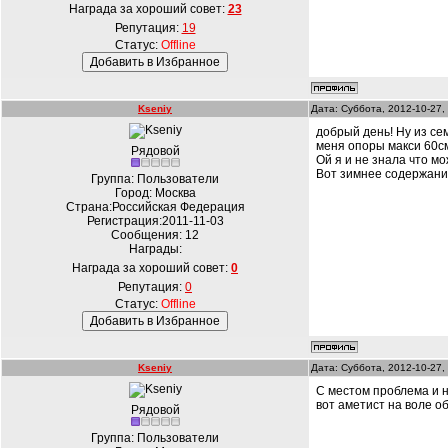
Награда за хороший совет:
23
Репутация:
19
Статус:
Offline
Kseniy
Дата: Суббота, 2012-10-27,
добрый день! Ну из сем
меня опоры макси 60см
Рядовой
Ой я и не знала что мо
Вот зимнее содержан
Группа: Пользователи
Город: Москва
Страна:Российская Федерация
Регистрация:2011-11-03
Сообщения:
12
Награды:
Награда за хороший совет:
0
Репутация:
0
Статус:
Offline
Kseniy
Дата: Суббота, 2012-10-27,
С местом проблема и н
вот аметист на воле об
Рядовой
Группа: Пользователи