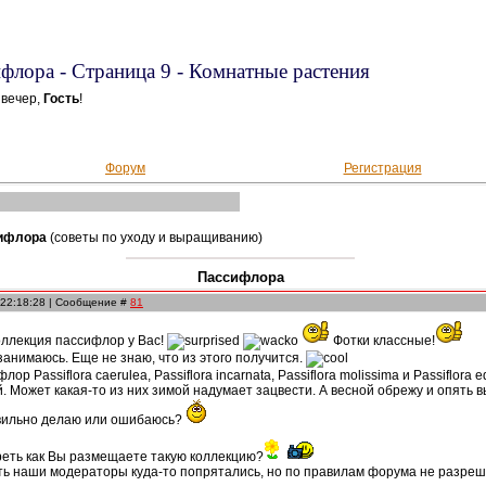
флора - Страница 9 - Комнатные растения
вечер,
Гость
!
Форум
Регистрация
ифлора
(советы по уходу и выращиванию)
Пассифлора
 22:18:28 | Сообщение #
81
оллекция пассифлор у Вас!
Фотки классные!
 занимаюсь. Еще не знаю, что из этого получится.
р Passiflora caerulea, Passiflora incarnata, Passiflora molissima и Passiflora
. Может какая-то из них зимой надумает зацвести. А весной обрежу и опять в
авильно делаю или ошибаюсь?
реть как Вы размещаете такую коллекцию?
хоть наши модераторы куда-то попрятались, но по правилам форума не разр