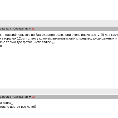
 13:54:04 | Сообщение #
82
ян пассифлоры это не благодарное дело.. они очень плохо цветут((( лет так 
 в горшках 12см, только у крупных вильгельм хайнт, прецизо, дисанценения и 
жно только две фотки.. исправлюсь))
ие
 14:00:13 | Сообщение #
83
а окнах))
ильно цветет все лето))