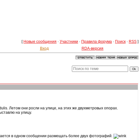
[
Новые сообщения
·
Участники
·
Правила форума
·
Поиск
·
RSS
]
Вход
RDA-версия
 edulis. Летом они росли на улице, на этих же двухметровых опорах.
ыставлю на улицу.
ешается в одном сообщении размещать более двух фотографий.