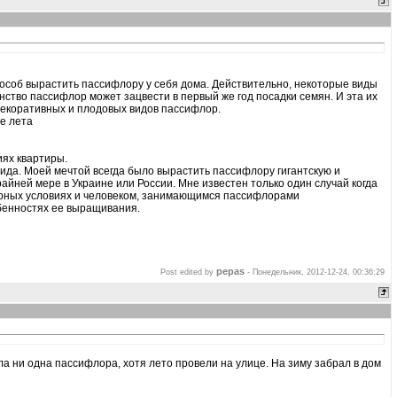
особ вырастить пассифлору у себя дома. Действительно, некоторые виды
тво пассифлор может зацвести в первый же год посадки семян. И эта их
декоративных и плодовых видов пассифлор.
е лета
иях квартиры.
да. Моей мечтой всегда было вырастить пассифлору гигантскую и
крайней мере в Украине или России. Мне известен только один случай когда
арных условиях и человеком, занимающимся пассифлорами
бенностях ее выращивания.
pepas
Post edited by
-
Понедельник, 2012-12-24, 00:36:29
ела ни одна пассифлора, хотя лето провели на улице. На зиму забрал в дом