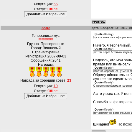
Репутация:
56
Статус:
Offline
Andre
Дата: Воскресенье, 2012-10
Quote
(
Kseniy
)
Генералиссимус
Ну из семян пассифлоры это н
Группа: Проверенные
Ничего, я терпеливый.
Город: Вишневый
Quote
(
Kseniy
)
Страна:Украина
лет так через 5 только зацвет
Регистрация:2007-09-03
Надеюсь, что мои рань
Сообщения:
2641
правда или вымысел?
Награды:
Quote
(
Kseniy
)
конечно обрежте её. у меня о
Обрежу обязательно. С
лучшее это сделать ве
Награда за хороший совет:
23
Quote
(
Kseniy
)
Репутация:
19
С местом проблема и на окнах
Статус:
Offline
А это у всех так. У м
Спасибо за фотографи
Quote
(
Kseniy
)
вот аметист на воле обильно ц
Шикарно!
Но похож