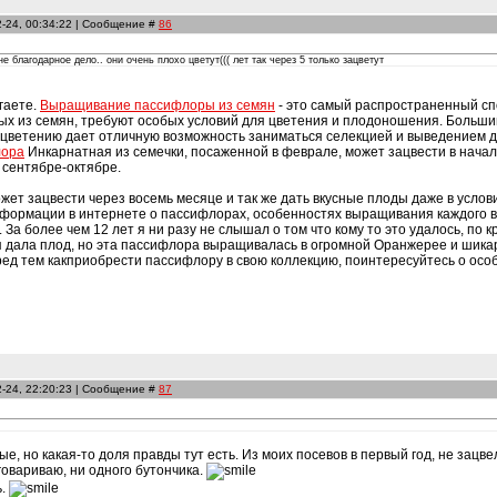
2-24, 00:34:22 | Сообщение #
86
 благодарное дело.. они очень плохо цветут((( лет так через 5 только зацветут
гаете.
Выращивание пассифлоры из семян
- это самый распространенный сп
х из семян, требуют особых условий для цветения и плодоношения. Большинс
у цветению дает отличную возможность заниматься селекцией и выведением 
лора
Инкарнатная из семечки, посаженной в феврале, может зацвести в начал
 сентябре-октябре.
ет зацвести через восемь месяце и так же дать вкусные плоды даже в услов
нформации в интернете о пассифлорах, особенностях выращивания каждого ви
За более чем 12 лет я ни разу не слышал о том что кому то это удалось, по 
я дала плод, но эта пассифлора выращивалась в огромной Оранжерее и шик
ед тем какприобрести пассифлору в свою коллекцию, поинтересуйтесь о осо
2-24, 22:20:23 | Сообщение #
87
ые, но какая-то доля правды тут есть. Из моих посевов в первый год, не зацв
говариваю, ни одного бутончика.
ь.