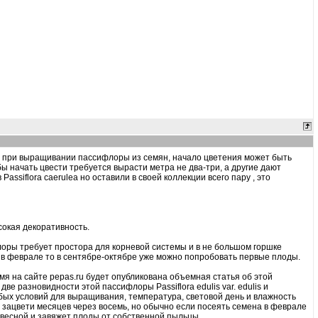
ов при выращивании пассифлоры из семян, начало цветения может быть
ы начать цвести требуется вырасти метра не два-три, а другие дают
ssiflora caerulea но оставили в своей коллекции всего пару , это
сокая декоративность.
флоры требует простора для корневой системы и в не большом горшке
ь в феврале то в сентябре-октябре уже можно попробовать первые плоды.
мя на сайте pepas.ru будет опубликована объемная статья об этой
ве разновидности этой пассифлоры Passiflora edulis var. edulis и
ует особых условий для выращивания, температура, световой день и влажность
ет зацвети месяцев через восемь, но обычно если посеять семена в феврале
т весной и завяжет плоды от собственной пыльцы.