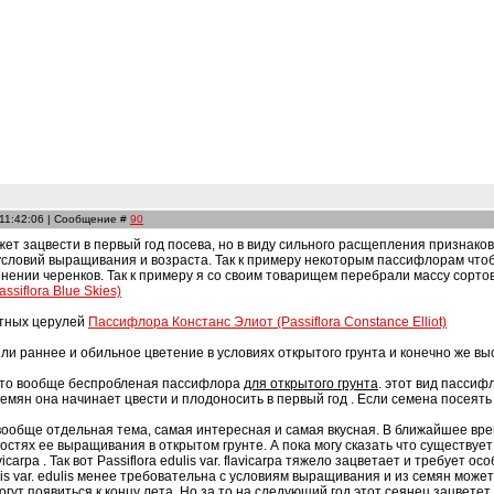
 11:42:06 | Сообщение #
90
жет зацвести в первый год посева, но в виду сильного расщепления признак
условий выращивания и возраста. Так к примеру некоторым пассифлорам чтоб
ении черенков. Так к примеру я со своим товарищем перебрали массу сортов Pa
siflora Blue Skies)
стных церулей
Пассифлора Констанс Элиот (Passiflora Constance Elliot)
и раннее и обильное цветение в условиях открытого грунта и конечно же вы
это вообще беспробленая пассифлора
для открытого грунта
. этот вид пасси
семян она начинает цвести и плодоносить в первый год . Если семена посеят
вообще отдельная тема, самая интересная и самая вкусная. В ближайшее вре
тях ее выращивания в открытом грунте. А пока могу сказать что существует д
flavicarpa . Так вот Passiflora edulis var. flavicarpa тяжело зацветает и треб
dulis var. edulis менее требовательна с условиям выращивания и из семян мож
огут появиться к концу лета. Но за то на следующий год этот сеянец зацвете