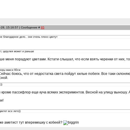
-28, 15:16:57 | Сообщение #
85
е благодарное дело.. они очень плохо цветут
ут, церулея может и раньше
ше меня порадуют цветами. Кстати слышал, что если взять черенки от них, то
поры макси 60см
ейчас боюсь, что от недостатка света пойдут хилые побеги. Все таки склоняюс
сной.
))
еня кроме пассифлор еще куча всяких экспериментов. Весной на улицу выношу.
и!
ветет все лето))
е аметист тут вперемешку с кобеей?