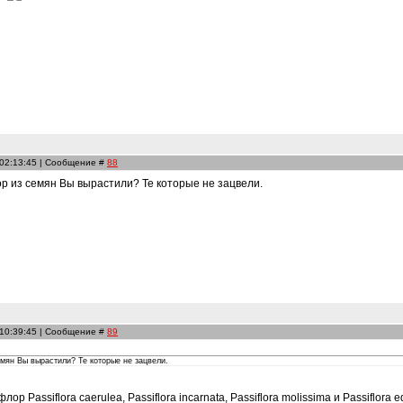
 02:13:45 | Сообщение #
88
р из семян Вы вырастили? Те которые не зацвели.
 10:39:45 | Сообщение #
89
мян Вы вырастили? Те которые не зацвели.
р Passiflora caerulea, Passiflora incarnata, Passiflora molissima и Passiflora ed