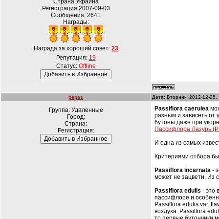
Страна:Украина
Регистрация:2007-09-03
Сообщения:
2641
Награды:
Награда за хороший совет:
23
Репутация:
19
Статус:
Offline
pepas
Дата: Вторник, 2012-12-25,
Passiflora caerulea
мо
Группа: Удаленные
разным и зависеть от 
Город:
бутоны даже при укорен
Страна:
Пассифлора Лазурь (Pas
Регистрация:
И одна из самых изве
Критериями отбора был
Passiflora incarnata
- 
может не зацвети. Из 
Passiflora edulis
- это 
пассифлоре и особеннос
Passiflora edulis var. 
воздуха. Passiflora e
то первые бутончики м