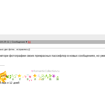
 16:25:11 | Сообщение #
84
лько две фотки.. исправлюсь))
повтори фотографии своих прекрасных пассифлор в новых сообщениях, но у