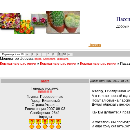
Пасси
Добрый 
Начало
9
Страница
9
из
10
«
1
2
…
7
8
10
»
Модератор форума:
,
,
kalida
Ксюбелла
Людмила
Комнатные растения
»
Комнатные растения
»
Комнатные растения
»
Пасс
Andre
Дата: Пятница, 2012-10-26,
Генералиссимус
Kseniy
, Обалденная к
А я только первый год
Группа: Проверенные
Покупал семена пассифло
Город: Вишневый
Думал обрезать весной
Страна:Украина
Регистрация:2007-09-03
Как Вы думаете: я пр
Сообщения:
2641
Награды:
И хотелось бы посмот
И еще хочу сказать, 