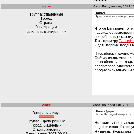
pepas
Дата: Понедельник, 2012-1
Цитата
Группа: Удаленные
Ну из семян пассифлоры это не
Город:
Страна:
Регистрация:
Что же Вы людей то пу
пассифлор, выращенны
способность к скором
Так к примеру
Пассиф
и дать первые плоды в
Пассифлора эдулис мож
Сейчас очень много и
попробовать ее плоды. 
пассифлора гигантска
профессионально. Пер
Andre
Дата: Понедельник, 2012-1
Цитата
(
pepas
)
Генералиссимус
Что же Вы людей то пугаете.
Группа: Проверенные
Но люди тут не пужлив
Город: Вишневый
и досвечиваю. Как ни у
Страна:Украина
Ну ничего, будем ждат
Регистрация:2007-09-03