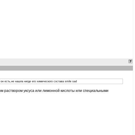
он есть,не нашла нигде его химического состава smile sad
бым раствором уксуса или лимонной кислоты или специальными