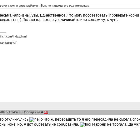
веток стоит в виде гербария . Есть ли надежда его реанимировать
весьма капризны, увы. Единственное, что могу посоветовать: проверьте корни
везет (ттт). Только горшок не увеличивайте или совсем чуть-чуть.
finch.com/Index.html
кая гадость!"
-04, 21:14:43 | Сообщение #
18
что откликнулись
что ж, пересадить то я его пересадила не смогла спо
оны конечно. А вот обрезать не сообразила.
И корни не трогала. Да уж