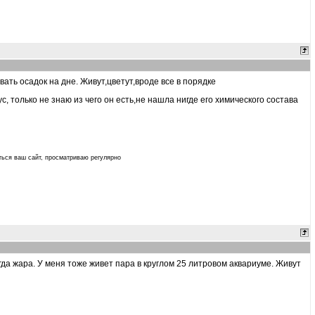
ать осадок на дне. Живут,цветут,вроде все в порядке
 только не знаю из чего он есть,не нашла нигде его химического состава
ться ваш сайт, просматриваю регулярно
когда жара. У меня тоже живет пара в круглом 25 литровом аквариуме. Живут