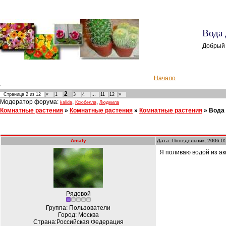
Вода 
Добрый 
Начало
2
Страница
2
из
12
«
1
3
4
…
11
12
»
Модератор форума:
,
,
kalida
Ксюбелла
Людмила
Комнатные растения
»
Комнатные растения
»
Комнатные растения
»
Вода
Amaly
Дата: Понедельник, 2006-0
Я поливаю водой из ак
Рядовой
Группа: Пользователи
Город: Москва
Страна:Российская Федерация