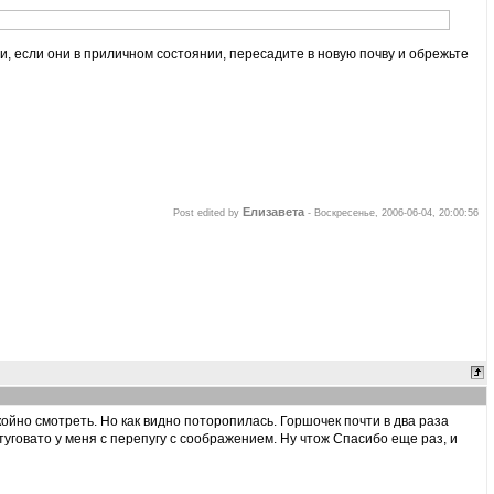
 и, если они в приличном состоянии, пересадите в новую почву и обрежьте
Елизавета
Post edited by
-
Воскресенье, 2006-06-04, 20:00:56
койно смотреть. Но как видно поторопилась. Горшочек почти в два раза
 туговато у меня с перепугу с соображением. Ну чтож Спасибо еще раз, и