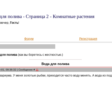
для полива - Страница 2 - Комнатные растения
вечер,
Гость
!
Форум
Регистрация
 для полива
(как вы боретесь с жесткостью.)
Вода для полива
5-01, 09:36:32 | Сообщение #
11
вариума. У меня золотые рыбки, приходится часто воду менять. А вода из по