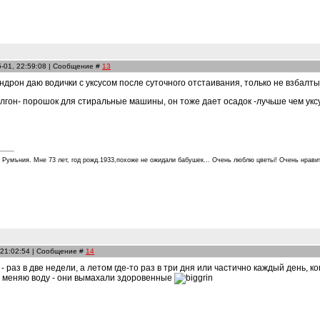
5-01, 22:59:08 | Сообщение #
13
дрон даю водички с уксусом после суточного отстаивания, только не взбалтыв
гон- порошок для стиральные машины, он тоже дает осадок -лучьше чем уксус,
 Румъния. Мне 73 лет, год рожд.1933,похоже не ожидали бабушек... Очень люблю цветьi! Очень нрави
 21:02:54 | Сообщение #
14
о - раз в две недели, а летом где-то раз в три дня или частично каждый день, 
сто меняю воду - они вымахали здоровенные