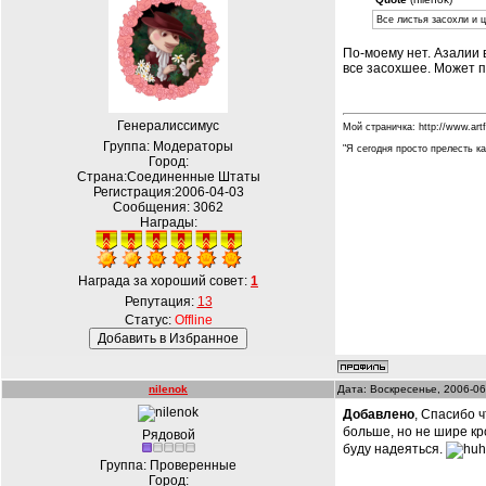
Все листья засохли и ц
По-моему нет. Азалии 
все засохшее. Может по
Генералиссимус
Мой страничка: http://www.art
Группа: Модераторы
"Я сегодня просто прелесть ка
Город:
Страна:Соединенные Штаты
Регистрация:2006-04-03
Сообщения:
3062
Награды:
Награда за хороший совет:
1
Репутация:
13
Статус:
Offline
nilenok
Дата: Воскресенье, 2006-06
Добавлено
, Спасибо 
больше, но не шире кр
Рядовой
буду надеяться.
Группа: Проверенные
Город: