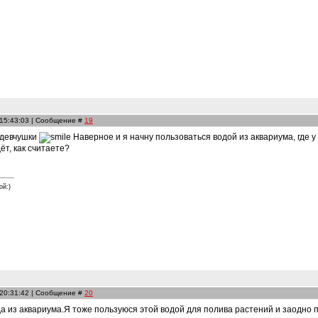
 15:43:03 | Сообщение #
19
 девчушки
Наверное и я начну пользоваться водой из аквариума, где 
т, как считаете?
ой:)
 20:31:42 | Сообщение #
20
а из аквариума.Я тоже пользуюся этой водой для полива растений и заодно 