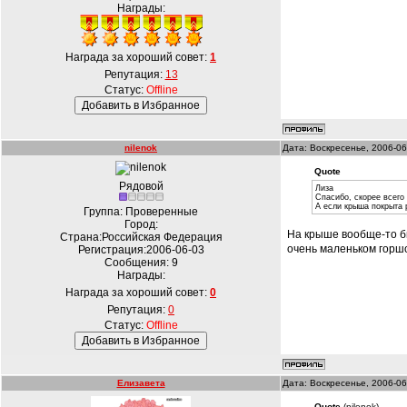
Награды:
Награда за хороший совет:
1
Репутация:
13
Статус:
Offline
nilenok
Дата: Воскресенье, 2006-06
Quote
Рядовой
Лиза
Спасибо, скорее всего
А если крыша покрыта 
Группа: Проверенные
Город:
На крыше вообще-то б
Страна:Российская Федерация
очень маленьком горшо
Регистрация:2006-06-03
Сообщения:
9
Награды:
Награда за хороший совет:
0
Репутация:
0
Статус:
Offline
Елизавета
Дата: Воскресенье, 2006-06
Quote
(nilenok)