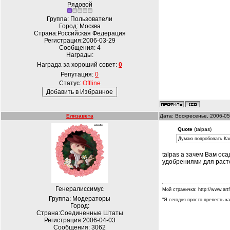
Рядовой
Группа: Пользователи
Город: Москва
Страна:Российская Федерация
Регистрация:2006-03-29
Сообщения:
4
Награды:
Награда за хороший совет:
0
Репутация:
0
Статус:
Offline
Елизавета
Дата: Воскресенье, 2006-05
Quote
(talpas)
Думаю попробовать Калг
talpas а зачем Вам ос
удобрениями для раст
Генералиссимус
Мой страничка: http://www.art
Группа: Модераторы
"Я сегодня просто прелесть ка
Город:
Страна:Соединенные Штаты
Регистрация:2006-04-03
Сообщения:
3062