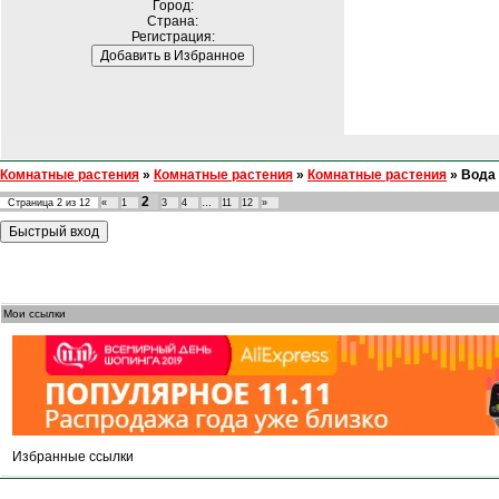
Город:
Страна:
Регистрация:
Комнатные растения
»
Комнатные растения
»
Комнатные растения
»
Вода
2
Страница
2
из
12
«
1
3
4
…
11
12
»
Мои ссылки
Избранные ссылки