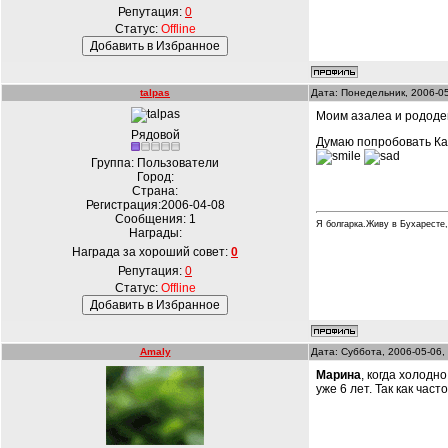
Репутация:
0
Статус:
Offline
talpas
Дата: Понедельник, 2006-0
Моим азалеа и рододен
Рядовой
Думаю попробовать Кал
Группа: Пользователи
Город:
Страна:
Регистрация:2006-04-08
Сообщения:
1
Я болгарка.Живу в Бухаресте,
Награды:
Награда за хороший совет:
0
Репутация:
0
Статус:
Offline
Amaly
Дата: Суббота, 2006-05-06,
Марина
, когда холодн
уже 6 лет. Так как ча