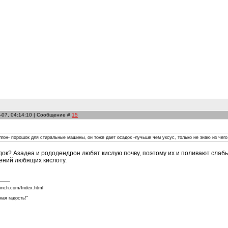
-07, 04:14:10 | Сообщение #
15
он- порошок для стиральные машины, он тоже дает осадок -лучьше чем уксус, только не знаю из чего 
адок? Азадеа и рододендрон любят кислую почву, поэтому их и поливают сла
ений любящих кислоту.
finch.com/Index.html
кая гадость!"