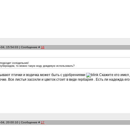
-04, 15:54:03 | Сообщение #
16
 подходит холодильник!
рубероидом, то можно такую воду дождевую использовать?
ывают птички и водичка может быть с удобрениями
Скажите кто имел
чке. Все листья засохли и цветок стоит в виде гербария . Есть ли надежда е
-04, 20:00:10 | Сообщение #
17