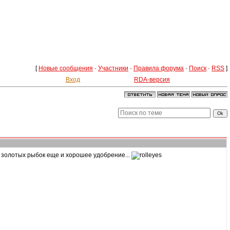
[
Новые сообщения
·
Участники
·
Правила форума
·
Поиск
·
RSS
]
Вход
RDA-версия
д золотых рыбок еще и хорошее удобрение...