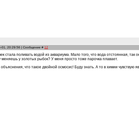
5-01, 20:29:56 | Сообщение #
12
ек стала поливать водой из аквариума. Мало того, что вода отстоянная, так о
оду меняешь у золотых рыбок? У меня просто тоже парочка плавает.
а объяснения, что такое двойной осмосис! Буду знать. А то в химии чувствую 