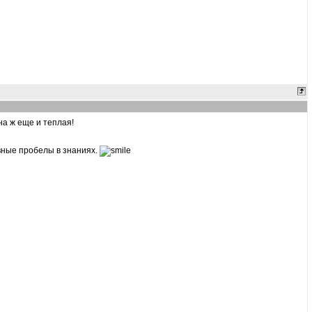
на ж еще и теплая!
явные пробелы в знаниях.