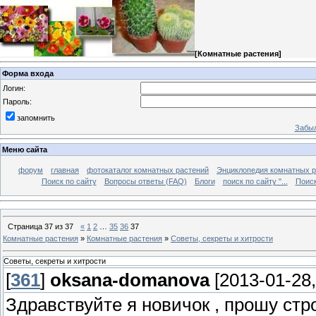
[
Комнатные растения
]
Форма входа
Логин:
Пароль:
запомнить
Забыл
Меню сайта
форум
главная
фотокаталог комнатных растений
Энциклопедия комнатных р
Поиск по сайту
Вопросы ответы (FAQ)
Блоги
поиск по сайту "...
Поиск
Страница
37
из
37
«
1
2
…
35
36
37
Комнатные растения
»
Комнатные растения
»
Советы, секреты и хитрости
Советы, секреты и хитрости
[
361
]
oksana-domanova
[2013-01-28,
Здравствуйте я новичок , прошу стр