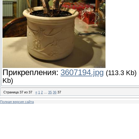
Прикрепления:
3607194.jpg
(113.3 Kb)
Kb)
Страница
37
из
37
«
1
2
…
35
36
37
Полная версия сайта