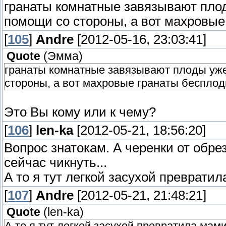
гранаты комнатные завязывают плод
помощи со стороны, а вот махровые
[
105
]
Andre
[2012-05-16, 23:03:41]
Quote
(
Эмма
)
гранаты комнатные завязывают плоды уже
стороны, а вот махровые гранаты беспло
Это Вы кому или к чему?
[
106
]
len-ka
[2012-05-21, 18:56:20]
Вопрос знатокам. А черенки от обре
сейчас чикнуть...
А то я тут легкой засухой преврати
[
107
]
Andre
[2012-05-21, 21:48:21]
Quote
(
len-ka
)
А то я тут легкой засухой превратила мам