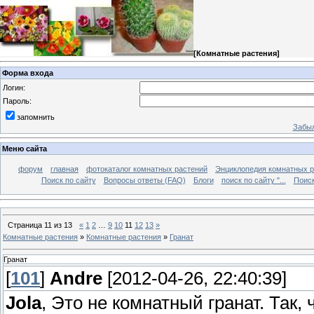
[
Комнатные растения
]
Форма входа
Логин:
Пароль:
запомнить
Забыл
Меню сайта
форум
главная
фотокаталог комнатных растений
Энциклопедия комнатных р
Поиск по сайту
Вопросы ответы (FAQ)
Блоги
поиск по сайту "...
Поиск
Страница
11
из
13
«
1
2
…
9
10
11
12
13
»
Комнатные растения
»
Комнатные растения
»
Гранат
Гранат
[
101
]
Andre
[2012-04-26, 22:40:39]
Jola
, Это не комнатный гранат. Так, 