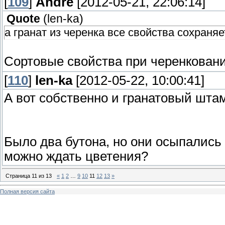
[
109
]
Andre
[2012-05-21, 22:06:14]
Quote
(
len-ka
)
а гранат из черенка все свойства сохраня
Сортовые свойства при черенкован
[
110
]
len-ka
[2012-05-22, 10:00:41]
А вот собственно и гранатовый штам
Было два бутона, но они осыпались 
можно ждать цветения?
Страница
11
из
13
«
1
2
…
9
10
11
12
13
»
Полная версия сайта