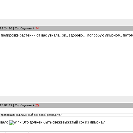
 22:24:30 | Сообщение #
24
 полировке растений от вас узнала.. хи.. здорово.... попробую лимоном.. потом
 13:02:49 | Сообщение #
25
х пропорциях вы лимонный сок водой разводите?
овало
Это должен быть свежевыжатый сок из лимона?