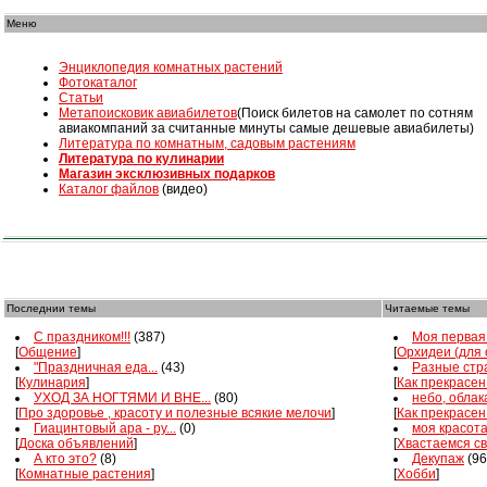
Меню
Энциклопедия комнатных растений
Фотокаталог
Статьи
Mетапоисковик авиабилетов
(Поиск билетов на самолет по сотням
авиакомпаний за считанные минуты самые дешевые авиабилеты)
Литература по комнатным, садовым растениям
Литература по кулинарии
Магазин эксклюзивных подарков
Каталог файлов
(видео)
Последнии темы
Читаемые темы
С праздником!!!
(387)
Моя первая 
[
Общение
]
[
Орхидеи (для
"Праздничная еда...
(43)
Разные стра
[
Кулинария
]
[
Как прекрасен
УХОД ЗА НОГТЯМИ И ВНЕ...
(80)
небо, облака
[
Про здоровье , красоту и полезные всякие мелочи
]
[
Как прекрасен
Гиацинтовый ара - ру...
(0)
моя красот
[
Доска объявлений
]
[
Хвастаемся с
А кто это?
(8)
Декупаж
(96
[
Комнатные растения
]
[
Хобби
]