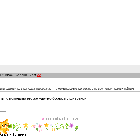
 13:10:44 | Сообщение #
22
или разбавить, и как сама пробовала, я то же читала что так делают, но все немогу жертву найти?!
ти, с помощью его же удачно борюсь с щитовкой...