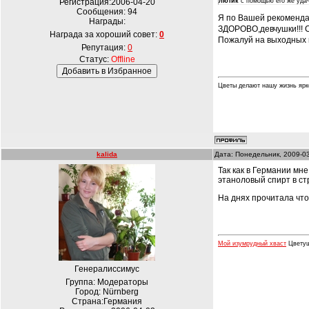
Регистрация:2006-04-20
лютик
с помощью его же удач
Сообщения:
94
Я по Вашей рекоменда
Награды:
ЗДОРОВО,девчушки!!! С
Награда за хороший совет:
0
Пожалуй на выходных и
Репутация:
0
Статус:
Offline
Цветы делают нашу жизнь ярк
kalida
Дата: Понедельник, 2009-0
Так как в Германии мн
этаноловый спирт в ст
На днях прочитала чт
Мой изумрудный хваст
Цветуще
Генералиссимус
Группа: Модераторы
Город: Nürnberg
Страна:Германия