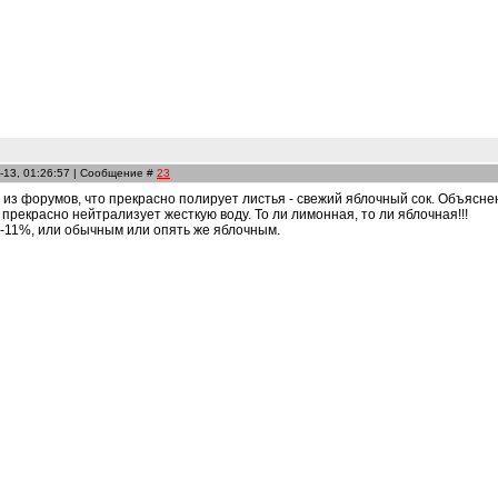
-13, 01:26:57 | Сообщение #
23
из форумов, что прекрасно полирует листья - свежий яблочный сок. Объяснен
 прекрасно нейтрализует жесткую воду. То ли лимонная, то ли яблочная!!!
9-11%, или обычным или опять же яблочным.