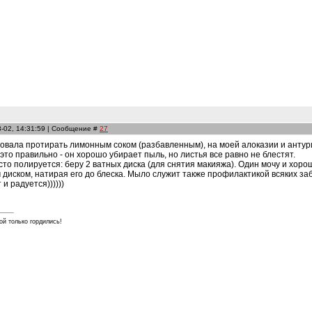
3-02, 14:31:59 | Сообщение #
27
бовала протирать лимонным соком (разбавленным), на моей алоказии и антур
 это правильно - он хорошо убирает пыль, но листья все равно не блестят.
то полируется: беру 2 ватных диска (для снятия макияжа). Один мочу и хор
диском, натирая его до блеска. Мыло служит также профилактикой всяких за
и радуется))))))
ой только гордились!