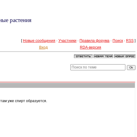
ные растения
[
Новые сообщения
·
Участники
·
Правила форума
·
Поиск
·
RSS
]
Вход
RDA-версия
там уже спирт образуется.