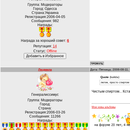
Группа: Модераторы
Город: Одесса
Страна:Украина
Регистрация:2006-04-05
Сообщения:
982
Награды:
Награда за хороший совет:
6
Репутация:
14
Статус:
Offline
Людмила
Дата: Пятница, 2006-08-11,
Quote
(kalida)
лютик, просто спиртом 
Чистым спиртом... Кста
Генералиссимус
Группа: Модераторы
Город:
Мои новы альбомы
Страна:
Регистрация:2006-03-26
Сообщения:
11266
Награды: