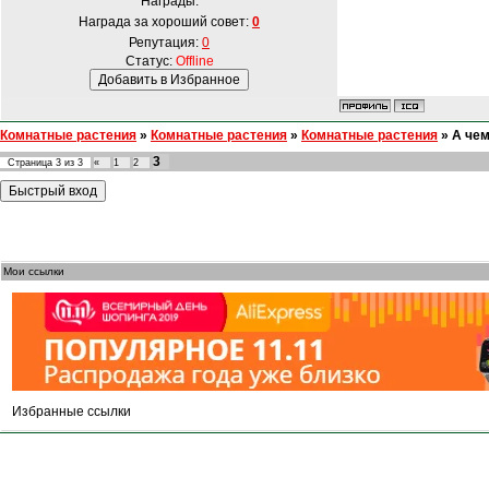
Награды:
Награда за хороший совет:
0
Репутация:
0
Статус:
Offline
Комнатные растения
»
Комнатные растения
»
Комнатные растения
»
А чем
3
Страница
3
из
3
«
1
2
Мои ссылки
Избранные ссылки