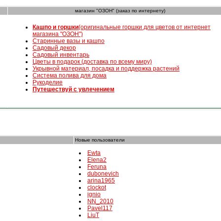
магазин "ОЗОН" (заказ по интернету)
К
ашпо и горшки
(оригинальные горшки для цветов от интернет
магазина "ОЗОН")
Старинные вазы и кашпо
Садовый декор
Садовый инвентарь
Цветы в подарок (доставка по всему миру)
Укрывной материал, посадка и поддержка растений
Система полива для дома
Рукоделие
Путешествуй с увлечением
Новые пользователи
Ewta
Elena2
Feruna
dubonevich
arina1965
clockot
ignio
NN_2010
Pavel117
LiuT