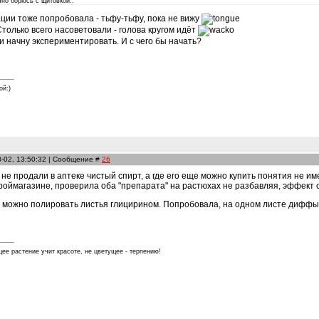
но борюсь с щитовкой..
ции тоже попробовала - тьфу-тьфу, пока не вижу
только всего насоветовали - голова кругом идёт
 начну экспериментировать. И с чего бы начать?
ой:)
3-02, 13:50:32 | Сообщение #
26
е не продали в аптеке чистый спирт, а где его еще можно купить понятия не 
роймагазине, проверила оба "препарата" на растюхах не разбавляя, эффект 
о можно полировать листья глицирином. Попробовала, на одном листе диффы 
е растение учит красоте, не цветущее - терпению!