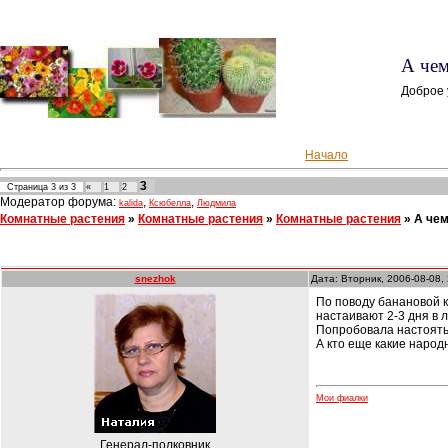
А чем
Доброе 
Начало
3
Страница
3
из
3
«
1
2
Модератор форума:
,
,
kalida
Ксюбелла
Людмила
Комнатные растения
»
Комнатные растения
»
Комнатные растения
»
А чем
snezhok
Дата: Вторник, 2006-08-08,
По поводу банановой к
настаивают 2-3 дня в 
Попробовала настоять.
А кто еще какие народ
Мои фиалки
Генерал-полковник