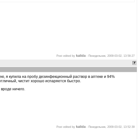
kalida
Post edited by
-
Понедельник, 2009-03-02, 13:58:27
имею, я купила на пробу дезинфекционный раствор в аптеке и 94%
отличный, чистит хорошо испаряется быстро.
вроде ничего.
kalida
Post edited by
-
Понедельник, 2009-03-02, 13:52:39