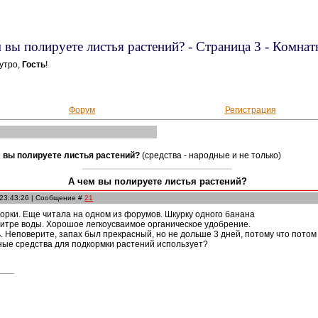
 вы полируете листья растений? - Страница 3 - Комнат
утро,
Гость
!
Форум
Регистрация
 вы полируете листья растений?
(средства - народные и не только)
А чем вы полируете листья растений?
 23:43:26 | Сообщение #
21
орки. Еще читала на одном из форумов. Шкурку одного банана
литре воды. Хорошое легкоусваимое органическое удобрение.
 Неповерите, запах был прекрасный, но не дольше 3 дней, потому что потом 
ные средства для подкормки растений использует?