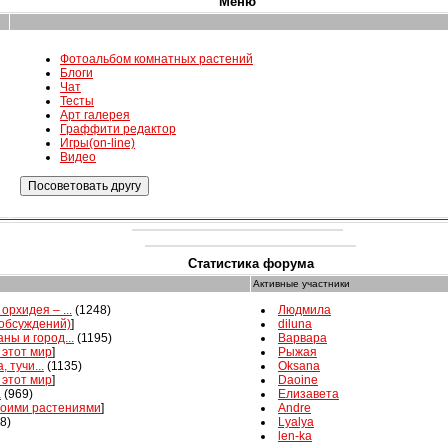
Меню
Фотоальбом комнатных растений
Блоги
Чат
Тесты
Арт галерея
Граффити редактор
Игры(on-line)
Видео
Статистика форума
Активные участники
орхидея – ...
(1248)
Людмила
 обсуждений)
]
diluna
ны и город...
(1195)
Варвара
 этот мир
]
Рыжая
, тучи...
(1135)
Oksana
 этот мир
]
Daoine
а
(969)
Елизавета
воими растениями
]
Andre
8)
Lyalya
len-ka