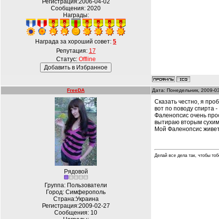
Регистрация:2006-04-02
Сообщения:
2020
Награды:
Награда за хороший совет:
5
Репутация:
17
Статус:
Offline
FreeDA
Дата: Понедельник, 2009-0
Сказать честно, я про
вот по поводу спирта -
Фаленопсис очень прос
вытираю вторым сухим 
Мой Фаленопсис живет 
Делай все дела так, чтобы тоб
Рядовой
Группа: Пользователи
Город: Симферополь
Страна:Украина
Регистрация:2009-02-27
Сообщения:
10