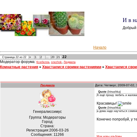
И в н
Добрый 
Начало
22
Страница
22
из
22
«
1
2
…
20
21
Модератор форума:
,
,
Ксюбелла
snezhok
Людмила
Комнатные растения
»
Хвастаемся своими растениями
»
Хвастаемся свои
Людмила
Дата: Четверг, 2009-07-02,
Quote
(
Irinushka
)
А ещё прошу любить и жалова
Красавицы!
Quote
(
Irinushka
)
Генералиссимус
а дома надо научиться семянк
Группа: Модераторы
Конечно попробуй, у т
Город:
Страна:
Регистрация:2006-03-26
Сообщения:
11266
Мои новы альбомы