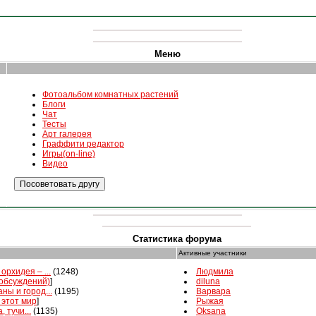
Меню
Фотоальбом комнатных растений
Блоги
Чат
Тесты
Арт галерея
Граффити редактор
Игры(on-line)
Видео
Статистика форума
Активные участники
орхидея – ...
(1248)
Людмила
 обсуждений)
]
diluna
ны и город...
(1195)
Варвара
 этот мир
]
Рыжая
, тучи...
(1135)
Oksana