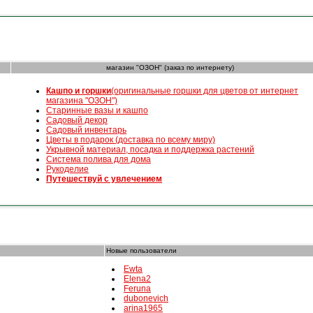
магазин "ОЗОН" (заказ по интернету)
К
ашпо и горшки
(оригинальные горшки для цветов от интернет
магазина "ОЗОН")
Старинные вазы и кашпо
Садовый декор
Садовый инвентарь
Цветы в подарок (доставка по всему миру)
Укрывной материал, посадка и поддержка растений
Система полива для дома
Рукоделие
Путешествуй с увлечением
Новые пользователи
Ewta
Elena2
Feruna
dubonevich
arina1965