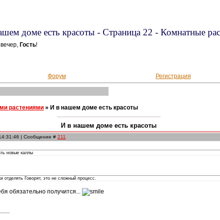
ашем доме есть красоты - Страница 22 - Комнатные ра
вечер,
Гость
!
Форум
Регистрация
ми растениями
»
И в нашем доме есть красоты
И в нашем доме есть красоты
 14:31:46 | Сообщение #
211
ть новые каллы
и отделять Говорят, это не сложный процесс.
ебя обязательно получится...