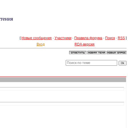
стения
[
Новые сообщения
·
Участники
·
Правила форума
·
Поиск
·
RSS
]
Вход
RDA-версия