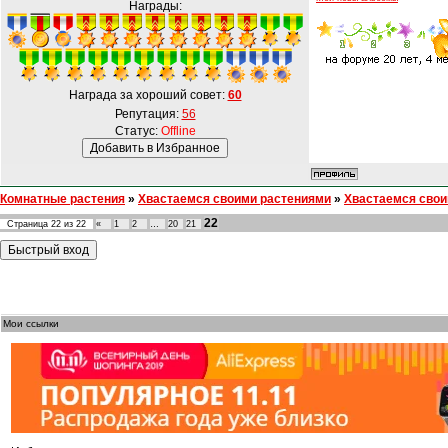
Награды:
Награда за хороший совет:
60
Репутация:
56
Статус:
Offline
Комнатные растения
»
Хвастаемся своими растениями
»
Хвастаемся свои
22
Страница
22
из
22
«
1
2
…
20
21
Мои ссылки