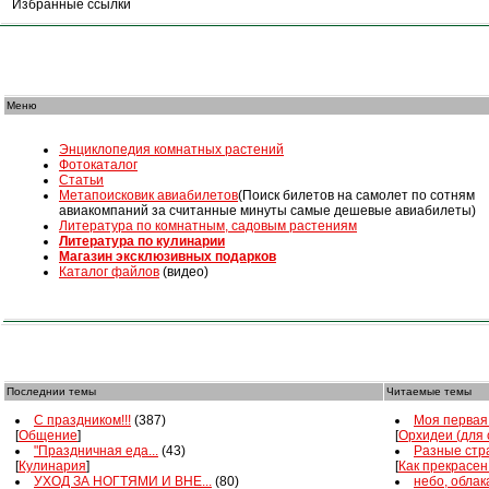
Избранные ссылки
Меню
Энциклопедия комнатных растений
Фотокаталог
Статьи
Mетапоисковик авиабилетов
(Поиск билетов на самолет по сотням
авиакомпаний за считанные минуты самые дешевые авиабилеты)
Литература по комнатным, садовым растениям
Литература по кулинарии
Магазин эксклюзивных подарков
Каталог файлов
(видео)
Последнии темы
Читаемые темы
С праздником!!!
(387)
Моя первая 
[
Общение
]
[
Орхидеи (для
"Праздничная еда...
(43)
Разные стра
[
Кулинария
]
[
Как прекрасен
УХОД ЗА НОГТЯМИ И ВНЕ...
(80)
небо, облака