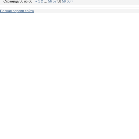
Страница
58
из
60
«
1
2
…
56
57
58
59
60
»
Полная версия сайта