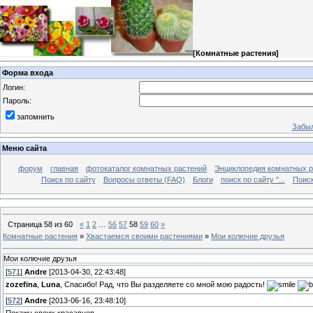
[
Комнатные растения
]
Форма входа
Логин:
Пароль:
запомнить
Забыл
Меню сайта
форум
главная
фотокаталог комнатных растений
Энциклопедия комнатных р
Поиск по сайту
Вопросы ответы (FAQ)
Блоги
поиск по сайту "...
Поиск
Страница
58
из
60
«
1
2
…
56
57
58
59
60
»
Комнатные растения
»
Хвастаемся своими растениями
»
Мои колючие друзья
Мои колючие друзья
[
571
]
Andre
[2013-04-30, 22:43:48]
zozefina
,
Luna
, Спасибо! Рад, что Вы разделяете со мной мою радость!
[
572
]
Andre
[2013-06-16, 23:48:10]
Покажу своих красавцев...