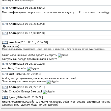
[
573
]
Andre
[2013-06-16, 23:55:41]
Мои эпифиллиумы подрастают....еще немного, и зацветут.... Кто-то из них точно буде
[
574
]
Andre
[2013-06-16, 23:59:43]
[
575
]
Andre
[2013-06-17, 00:07:30]
[
576
]
zozefina
[2013-06-18, 21:57:31]
Цитата
(
Andre
)
Мои эпифиллиумы подрастают....еще немного, и зацветут.... Кто-то из них точно будет розовый...
Какие хорошинькие! Любо-дорого смотреть
Кактусы как всегда просто шикарны! Мечта...
[
577
]
Andre
[2013-06-29, 19:10:25]
zozefina
, Спасибо!
[
578
]
Jola
[2013-06-29, 21:59:15]
Andre, кактусоцветение, как всегда - выше всяких похвал!
Эпифиллиумы такие хорошенькие
[
579
]
Andre
[2013-06-29, 22:17:31]
Jola
, Спасибо! Всегда Вам рад!
[
580
]
Куки
[2014-04-01, 11:37:30]
Andre
, скажите пожалуйста, а могут ли хорошо себя чувствовать, цвести кактусы на 
фиалкам и вот думаю, будут ли они цвести?