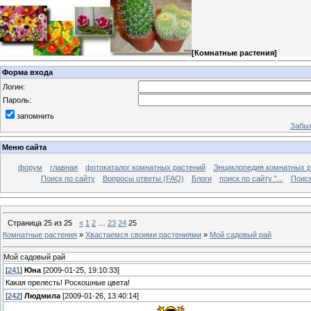
[
Комнатные растения
]
Форма входа
Логин:
Пароль:
запомнить
Забыл
Меню сайта
форум
главная
фотокаталог комнатных растений
Энциклопедия комнатных р
Поиск по сайту
Вопросы ответы (FAQ)
Блоги
поиск по сайту "...
Поиск
Страница
25
из
25
«
1
2
…
23
24
25
Комнатные растения
»
Хвастаемся своими растениями
»
Мой садовый рай
Мой садовый рай
[
241
]
Юна
[2009-01-25, 19:10:33]
Какая прелесть! Роскошные цвета!
[
242
]
Людмила
[2009-01-26, 13:40:14]