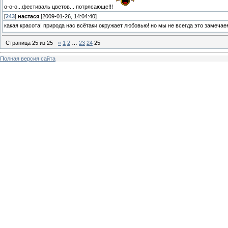
о-о-о...фестиваль цветов... потрясающе!!!
[
243
]
настася
[2009-01-26, 14:04:40]
какая красота! природа нас всётаки окружает любовью! но мы не всегда это замеча
Страница
25
из
25
«
1
2
…
23
24
25
Полная версия сайта