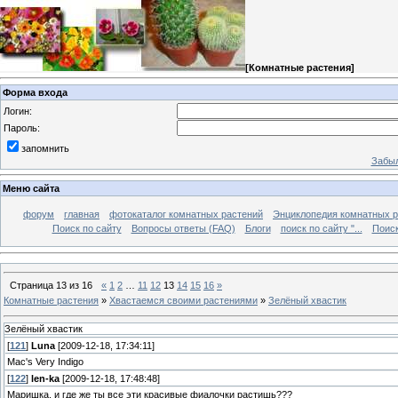
[
Комнатные растения
]
Форма входа
Логин:
Пароль:
запомнить
Забыл
Меню сайта
форум
главная
фотокаталог комнатных растений
Энциклопедия комнатных р
Поиск по сайту
Вопросы ответы (FAQ)
Блоги
поиск по сайту "...
Поиск
Страница
13
из
16
«
1
2
…
11
12
13
14
15
16
»
Комнатные растения
»
Хвастаемся своими растениями
»
Зелёный хвастик
Зелёный хвастик
[
121
]
Luna
[2009-12-18, 17:34:11]
Mac's Very Indigo
[
122
]
len-ka
[2009-12-18, 17:48:48]
Маришка, и где же ты все эти красивые фиалочки растишь???