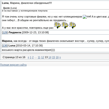
Luna
, Марина, фиалочки обалденные!!!!
Quote
(
Luna
)
я на выставках у коллекционеров покупала
Я тож очень хочу сортовые фиалки, но у нас нет кллекционеров
А в цвет.маг.
они гибнут....В общем не рентабельно их продавать...
А у вас все красотки, повторюсь еще раз
[
129
]
Людмила
[2009-12-23, 13:10:08]
Марина
, как всегда - от вида твоих фиалочек охватывает восторг... супер, супер, суп
[
130
]
Luna
[2010-03-14, 17:10:30]
восьмого марта расцвела маммилярия))))
Страница
13
из
16
«
1
2
…
11
12
13
14
15
16
»
Полная версия сайта