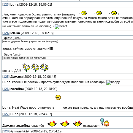
[
123
]
Luna
[2009-12-18, 18:06:01]
Лен, мне подарили большущий стелаж (витрину)
очень сильно обрадованная этим ещё весной накупила много-много разных фиалковых
уже и все подоконники и другие горизонтальные поверхности заняли..вдобавок ещё 
но как таких лапочек не любить)))
[
124
]
len-ka
[2009-12-18, 18:16:18]
Quote
(
Luna
)
мне подарили большущий стелаж (витрину)
ааааа, сейчас умру от зависти!!!!
Quote
(
Luna
)
но как таких лапочек не любить)))
вот это ДА!!!
[
125
]
Димася
[2009-12-18, 20:06:48]
Luna
, классные растюхи,просто супер,ждём пополнения коллекции
[
126
]
zozefina
[2009-12-18, 22:48:09]
Luna
, Heat Wave просто прелесть
как же вам повезло. а у нас посему-то вообщ
[
127
]
Luna
[2009-12-18, 23:43:37]
Димася
,
zozefina
, спасибо
стараемся
[
128
]
@nnushk@
[2009-12-19, 20:34:19]