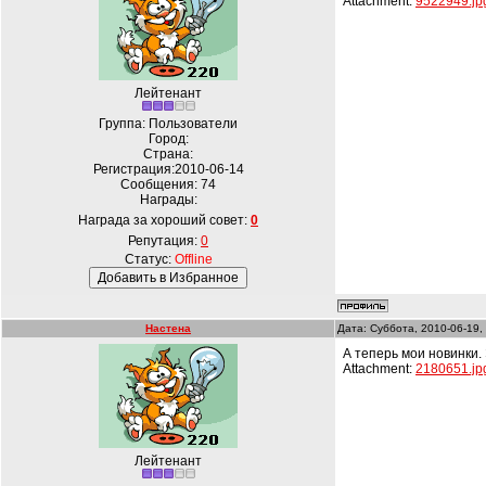
Attachment:
9522949.jp
Лейтенант
Группа: Пользователи
Город:
Страна:
Регистрация:2010-06-14
Сообщения:
74
Награды:
Награда за хороший совет:
0
Репутация:
0
Статус:
Offline
Настена
Дата: Суббота, 2010-06-19,
А теперь мои новинки.
Attachment:
2180651.jp
Лейтенант