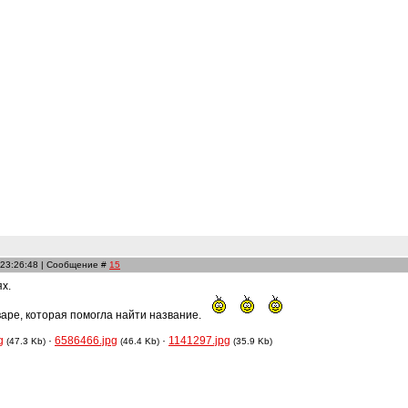
 23:26:48 | Сообщение #
15
ях.
аре, которая помогла найти название.
g
·
6586466.jpg
·
1141297.jpg
(47.3 Kb)
(46.4 Kb)
(35.9 Kb)