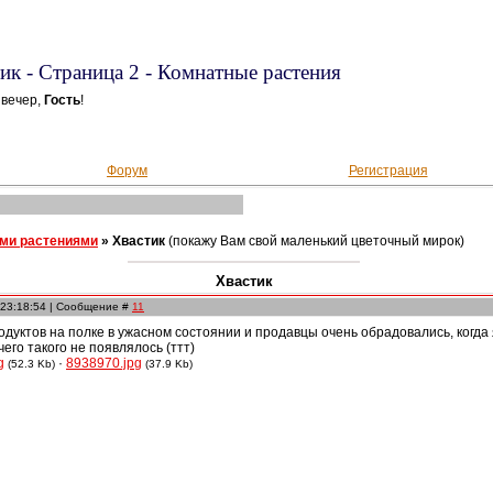
ик - Страница 2 - Комнатные растения
вечер,
Гость
!
Форум
Регистрация
ми растениями
»
Хвастик
(покажу Вам свой маленький цветочный мирок)
Хвастик
 23:18:54 | Сообщение #
11
одуктов на полке в ужасном состоянии и продавцы очень обрадовались, когда 
его такого не появлялось (ттт)
g
·
8938970.jpg
(52.3 Kb)
(37.9 Kb)