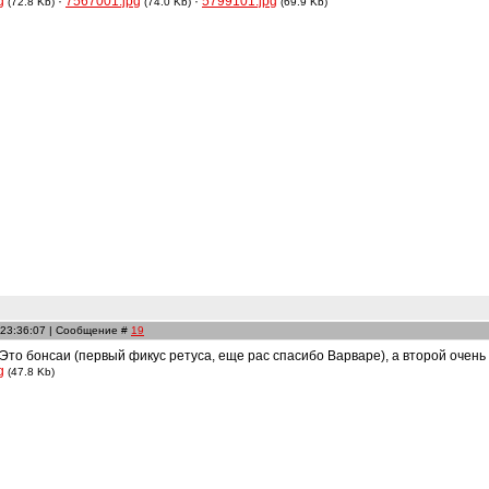
g
·
7567001.jpg
·
5799101.jpg
(72.8 Kb)
(74.0 Kb)
(69.9 Kb)
 23:36:07 | Сообщение #
19
 Это бонсаи (первый фикус ретуса, еще рас спасибо Варваре), а второй очень
g
(47.8 Kb)