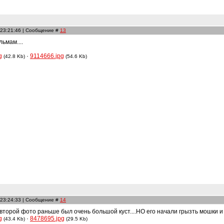
 23:21:46 | Сообщение #
13
ьмам....
g
·
9114666.jpg
(42.8 Kb)
(54.6 Kb)
 23:24:33 | Сообщение #
14
 второй фото раньше был очень большой куст....НО его начали грызть мошки 
g
·
8478695.jpg
(43.4 Kb)
(29.5 Kb)