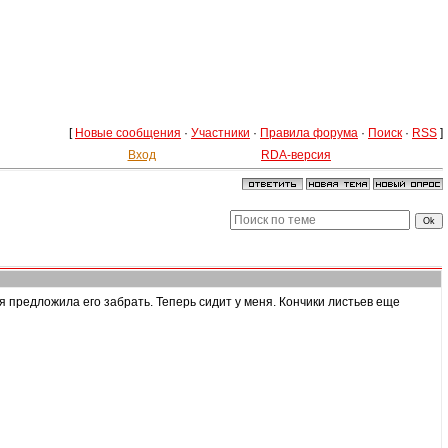
[
Новые сообщения
·
Участники
·
Правила форума
·
Поиск
·
RSS
]
Вход
RDA-версия
я предложила его забрать. Теперь сидит у меня. Кончики листьев еще