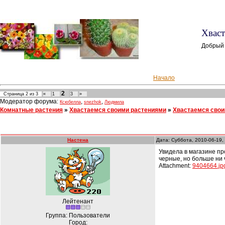
Хваст
Добрый 
Начало
2
Страница
2
из
3
«
1
3
»
Модератор форума:
,
,
Ксюбелла
snezhok
Людмила
Комнатные растения
»
Хвастаемся своими растениями
»
Хвастаемся свои
Настена
Дата: Суббота, 2010-06-19,
Увидела в магазине пр
черные, но больше ни ч
Attachment:
9404664.jp
Лейтенант
Группа: Пользователи
Город: