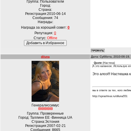
Группа: Пользователи
Город:
Страна:
Регистрация:2010-06-14
Сообщения:
74
Награды:
Награда за хороший совет:
0
Репутация:
0
Статус:
Offline
diluna
Дата: Суббота, 2010-06-19,
Quote
(
Настена
)
А это каланхое. Использую его
Это алоэ!!! Настюшка 
мы в ответе за тех, кого любим.
http://sprashivai.ru/diluna551
Генералиссимус
Группа: Проверенные
Город: Таллинн EE -Винница UA
Страна:Эстония
Регистрация:2007-02-21
Сообщения:
8665