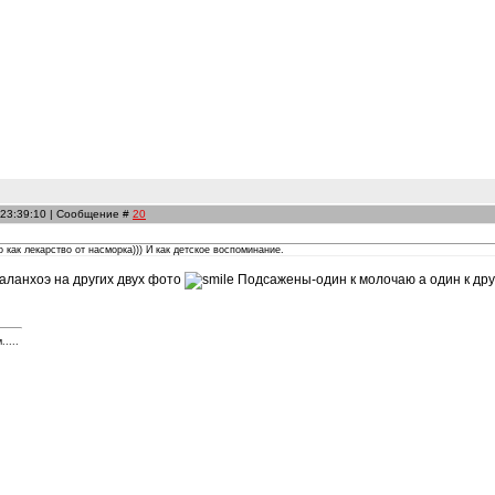
 23:39:10 | Сообщение #
20
 как лекарство от насморка))) И как детское воспоминание.
каланхоэ на других двух фото
Подсажены-один к молочаю а один к друг
....