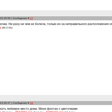
 23:29:56 | Сообщение #
17
чка. Ни разу ни чем не болела, только из-за неправильного расположения о
g
(46.4 Kb)
 23:30:47 | Сообщение #
18
азать любимое место дома. Мини фонтан с цветочками