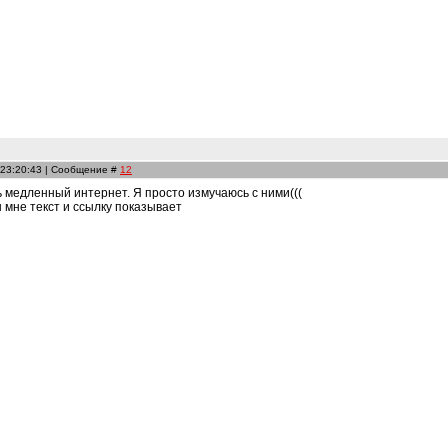
 23:20:43 | Сообщение #
12
ь медленный интернет. Я просто измучаюсь с ними(((
н мне текст и ссылку показывает