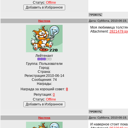
Статус:
Offline
Настена
Дата: Суббота, 2010-06-19,
Моя любимица толстяно
Attachment:
2821479.jp
Лейтенант
Группа: Пользователи
Город:
Страна:
Регистрация:2010-06-14
Сообщения:
74
Награды:
Награда за хороший совет:
0
Репутация:
0
Статус:
Offline
Настена
Дата: Суббота, 2010-06-19,
И наверное стоит пок