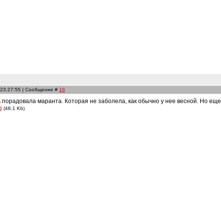
 23:27:55 | Сообщение #
16
ь порадовала маранта. Которая не заболела, как обычно у нее весной. Но еще 
g
(48.1 Kb)