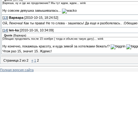
Варюша, ну и где же продолжение? Мы тут ждем, ждем... wink
Ну совсем девушка завышивалась...
[
13
]
Варвара
[2010-10-15, 18:24:52]
Ой, Леночка! Как ты права! Не то слова - зашилась! Да еще и разболелась.. .Обещаю
[
14
]
len-ka
[2010-10-16, 10:34:09]
Quote
(
Варвара
)
Обещаю продолжить после 15 ноября ( тогда и объясню такую дату)... wink
Ну конечно, покажешь красоту, и куда зимой за хотелками бежать!?
Чтож раз 15, значит 15. Ждемс!
Страница
2
из
2
«
1
2
Полная версия сайта