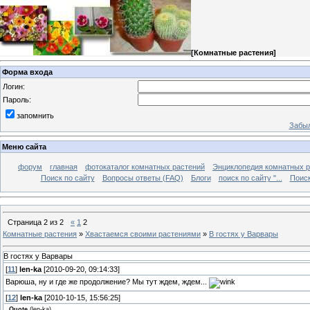
[
Комнатные растения
]
Форма входа
Логин:
Пароль:
запомнить
Забыл
Меню сайта
форум
главная
фотокаталог комнатных растений
Энциклопедия комнатных р
Поиск по сайту
Вопросы ответы (FAQ)
Блоги
поиск по сайту "...
Поиск
Страница
2
из
2
«
1
2
Комнатные растения
»
Хвастаемся своими растениями
»
В гостях у Варвары
В гостях у Варвары
[
11
]
len-ka
[2010-09-20, 09:14:33]
Варюша, ну и где же продолжение? Мы тут ждем, ждем...
[
12
]
len-ka
[2010-10-15, 15:56:25]
Quote
(
len-ka
)