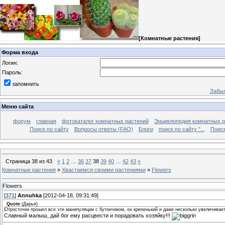
[
Комнатные растения
]
Форма входа
Логин:
Пароль:
запомнить
Забыл
Меню сайта
форум
главная
фотокаталог комнатных растений
Энциклопедия комнатных р
Поиск по сайту
Вопросы ответы (FAQ)
Блоги
поиск по сайту "...
Поиск
Страница
38
из
43
«
1
2
…
36
37
38
39
40
…
42
43
»
Комнатные растения
»
Хвастаемся своими растениями
»
Flowers
Flowers
[
371
]
Annuhka
[2012-04-18, 09:31:49]
Quote
(
Дарья
)
Отросточек прошел все эти манипуляции с бутончиком, он крепенький и даже несколько увеличивает
Славный малыш, дай бог ему расцвести и порадовать хозяйку!!!