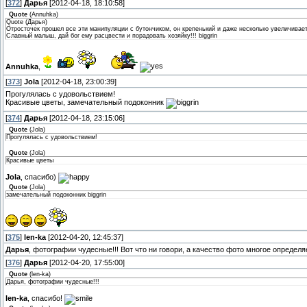
[
372
]
Дарья
[2012-04-18, 18:10:58]
Quote
(
Annuhka
)
Quote (Дарья)
Отросточек прошел все эти манипуляции с бутончиком, он крепенький и даже несколько увеличивает
Славный малыш, дай бог ему расцвести и порадовать хозяйку!!! biggrin
Annuhka
,
[
373
]
Jola
[2012-04-18, 23:00:39]
Прогулялась с удовольствием!
Красивые цветы, замечательный подоконник
[
374
]
Дарья
[2012-04-18, 23:15:06]
Quote
(
Jola
)
Прогулялась с удовольствием!
Quote
(
Jola
)
Красивые цветы
Jola
, спасибо)
Quote
(
Jola
)
замечательный подоконник biggrin
[
375
]
len-ka
[2012-04-20, 12:45:37]
Дарья
, фотографии чудесные!!! Вот что ни говори, а качество фото многое определя
[
376
]
Дарья
[2012-04-20, 17:55:00]
Quote
(
len-ka
)
Дарья, фотографии чудесные!!!
len-ka
, спасибо!