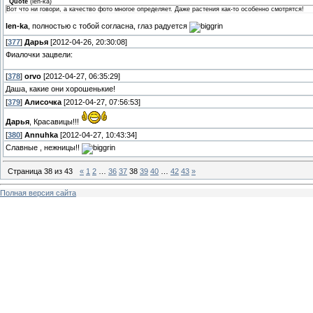
Quote
(
len-ka
)
Вот что ни говори, а качество фото многое определяет. Даже растения как-то особенно смотрятся!
len-ka
, полностью с тобой согласна, глаз радуется
[
377
]
Дарья
[2012-04-26, 20:30:08]
Фиалочки зацвели:
[
378
]
orvo
[2012-04-27, 06:35:29]
Даша, какие они хорошенькие!
[
379
]
Алисочка
[2012-04-27, 07:56:53]
Дарья
, Красавицы!!!
[
380
]
Annuhka
[2012-04-27, 10:43:34]
Славные , нежницы!!
Страница
38
из
43
«
1
2
…
36
37
38
39
40
…
42
43
»
Полная версия сайта