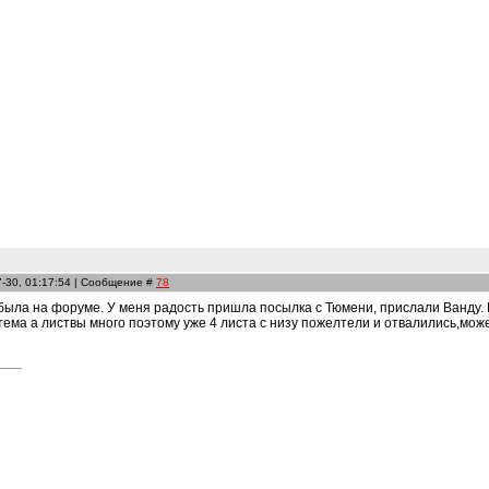
7-30, 01:17:54 | Сообщение #
78
 была на форуме. У меня радость пришла посылка с Тюмени, прислали Ванду. П
ема а листвы много поэтому уже 4 листа с низу пожелтели и отвалились,мож