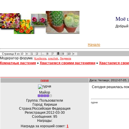
Моё ц
Добрый 
Начало
8
Страница
8
из
10
«
1
2
…
6
7
9
10
»
Модератор форума:
,
,
Ксюбелла
snezhok
Людмила
Комнатные растения
»
Хвастаемся своими растениями
»
Хвастаемся свои
гурчя
Дата: Четверг, 2012-07-05,
Сегодня решилась пока
Майор
Группа: Пользователи
гурчя
Город: Кириши
Страна:Российская Федерация
Регистрация:2012-03-30
Сообщения:
95
Награды:
Награда за хороший совет:
1