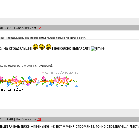
 01:24:21 | Сообщение #
72
оих страдальцев, они после зимы только-только пришли в себя.
жи на страдальцев
Прекрасно выглядят!
ие, не может быть огромных трудностей.
 10:54:40 | Сообщение #
73
ьци! Очень даже живенькие )))) вот у меня строманта точно страдалец,4 листик