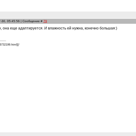
7-30, 05:45:56 | Сообщение #
79
, она еще адаптируется. И влажность ей нужна, конечно большая:)
26732199.html]
[/