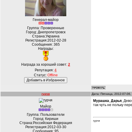
Генерал-майор
Группа: Проверенные
Город: Днепропетровск
Страна:Украина
Регистрация:2012-02-28
Сообщения:
365
Награды:
Награда за хороший совет:
2
Репутация:
4
Статус:
Offline
гурчя
Дата: Пятница, 2012-07-06,
Мурашка
,
Дарья
, Дев
так чуть не польку пер
Майор
Группа: Пользователи
Город: Кириши
гурчя
Страна:Российская Федерация
Регистрация:2012-03-30
Сообщения:
95