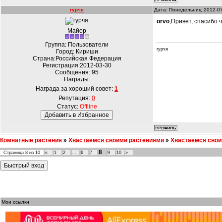
гурчя
Дата: Понедельник, 2012-0
orvo
,Привет, спасибо 
Майор
Группа: Пользователи
гурчя
Город: Кириши
Страна:Российская Федерация
Регистрация:2012-03-30
Сообщения:
95
Награды:
Награда за хороший совет:
1
Репутация:
0
Статус:
Offline
Комнатные растения
»
Хвастаемся своими растениями
»
Хвастаемся свои
8
Страница
8
из
10
«
1
2
…
6
7
9
10
»
Мои ссылки