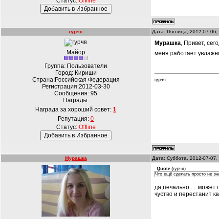
Статус:
Offline
гурчя
Дата: Пятница, 2012-07-06,
Мурашка
, Привет, сег
Майор
меня работает увлажни
Группа: Пользователи
Город: Кириши
Страна:Российская Федерация
гурчя
Регистрация:2012-03-30
Сообщения:
95
Награды:
Награда за хороший совет:
1
Репутация:
0
Статус:
Offline
Мурашка
Дата: Суббота, 2012-07-07,
Quote
(
гурчя
)
Что ещё сделать просто не з
да,печально......может
чуство и перестанит ка