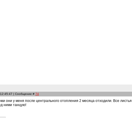
 12:45:47 | Сообщение #
74
очки они у меня после центрального отопления 2 месяца отходили. Все листья
ед ними танцую!