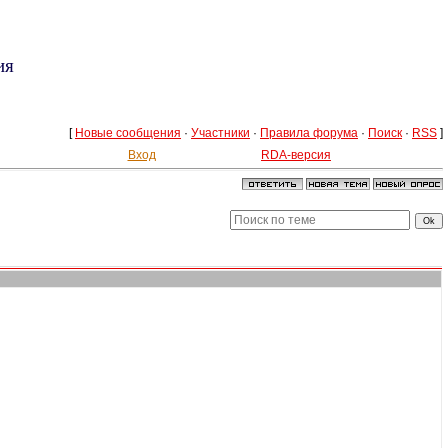
ия
[
Новые сообщения
·
Участники
·
Правила форума
·
Поиск
·
RSS
]
Вход
RDA-версия