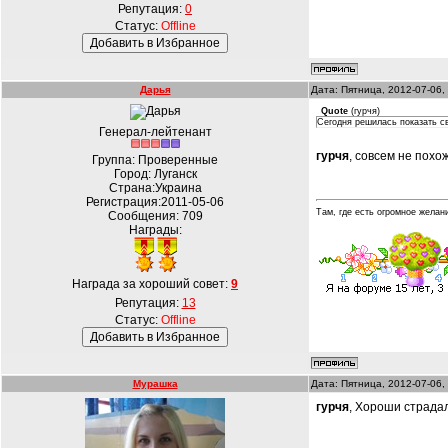
Репутация:
0
Статус:
Offline
Дарья
Дата: Пятница, 2012-07-06,
Quote
(
гурчя
)
Сегодня решилась показать св
Генерал-лейтенант
гурчя
, совсем не похо
Группа: Проверенные
Город: Луганск
Страна:Украина
Регистрация:2011-05-06
Там, где есть огромное желан
Сообщения:
709
Награды:
Награда за хороший совет:
9
Репутация:
13
Статус:
Offline
Мурашка
Дата: Пятница, 2012-07-06,
гурчя
, Хороши страдал