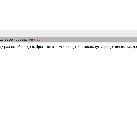
 20:26:55 | Сообщение #
75
ту раз по 10 на день брызгаю и земле не даю пересохнуть,вроде ничего так де