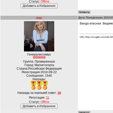
Статус:
Offline
orvo
Дата: Понедельник, 2012-0
Ванда класная. Видимо
URL=http://smajliki.ru/smilie-9
Генералиссимус
Группа: Проверенные
Город: Магнитогорск
Страна:Российская Федерация
Регистрация:2010-09-22
Сообщения:
1540
Награды:
Награда за хороший совет:
16
Репутация:
11
Статус:
Offline