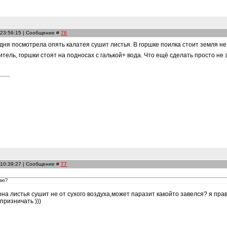
 23:56:15 | Сообщение #
76
одня посмотрела опять калатея сушит листья. В горшке поилка стоит земля не 
тель, горшки стоят на подносах с галькой+ вода. Что ещё сделать просто не
 10:39:27 | Сообщение #
77
наю?
 она листья сушит не от сухого воздуха,может паразит какойто завелся? я пра
призничать )))