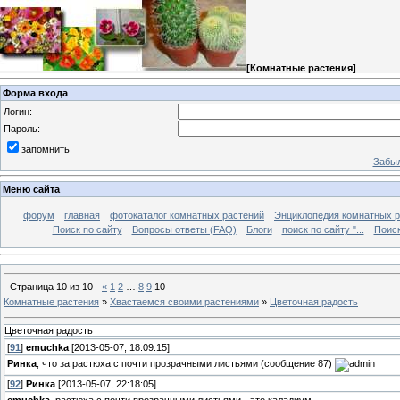
[
Комнатные растения
]
Форма входа
Логин:
Пароль:
запомнить
Забыл
Меню сайта
форум
главная
фотокаталог комнатных растений
Энциклопедия комнатных р
Поиск по сайту
Вопросы ответы (FAQ)
Блоги
поиск по сайту "...
Поиск
Страница
10
из
10
«
1
2
…
8
9
10
Комнатные растения
»
Хвастаемся своими растениями
»
Цветочная радость
Цветочная радость
[
91
]
emuchka
[2013-05-07, 18:09:15]
Ринка
, что за растюха с почти прозрачными листьями (сообщение 87)
[
92
]
Ринка
[2013-05-07, 22:18:05]
emuchka
, растюха с почти прозрачными листьями - это каладиум.