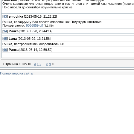
Очень красивые листочки, недостаток в том, что он спит зимой как глоксиния (ярко 
Но с апреля до сентября изумительно красив.
[
93
]
emuchka
[2013-05-16, 21:22:22]
Ринка
, каладиум у Вас просто очаровашка! Подождем цветения.
Прикрепления:
9036859.gif
(4.1 Kb)
[
94
]
Ринка
[2013-05-28, 23:44:14]
[
95
]
Luna
[2013-05-29, 13:21:56]
Ринка
, пестролистники очаровательны!
[
96
]
Ринка
[2013-07-14, 12:59:52]
Страница
10
из
10
«
1
2
…
8
9
10
Полная версия сайта