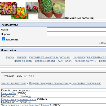
[
Комнатные растения
]
Форма входа
Логин:
Пароль:
запомнить
Забыл
Меню сайта
форум
главная
фотокаталог комнатных растений
Энциклопедия комнатных р
Поиск по сайту
Вопросы ответы (FAQ)
Блоги
поиск по сайту "...
Поиск
Страница
5
из
5
«
1
2
3
4
5
Комнатные растения
»
Форумы по родам и семействам
»
Семейство геснериевые
Семейство геснериевые
Наше хобби
(
5
/
2804
)
Сообщение от:
morela
»»
Стрептокарпус похоже засох
(
3
/
8441
)
Сообщение от:
tlevina
»»
Что случилось с моей фиалкой? Срочно!
(
6
/
4222
)