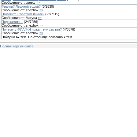
Сообщение от:
tweety
»»
Фиалки? Ледяной водой?
(
3
/
2830
)
Сообщение от:
snezhok
»»
Помогите Советом! Фиалки
(
22
/
7115
)
Сообщение от:
Marysa
»»
Подскажите...
(
24
/
7256
)
Сообщение от:
snezhok
»»
Почему у ФИАЛКИ пожелтели листья?
(
4
/
6378
)
Сообщение от:
snezhok
»»
Найдено
67
тем. На странице показано
7
тем.
Полная версия сайта