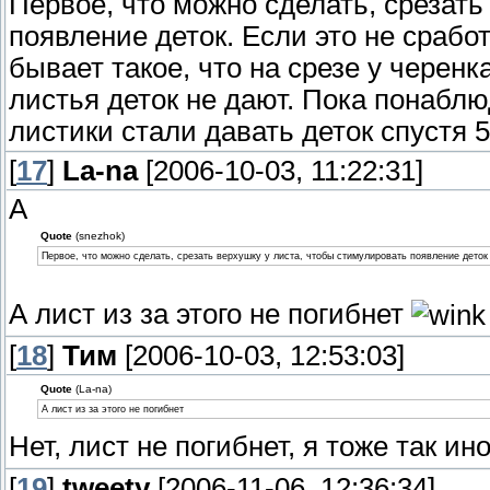
Первое, что можно сделать, срезать
появление деток. Если это не срабо
бывает такое, что на срезе у черенк
листья деток не дают. Пока понаблю
листики стали давать деток спустя 
[
17
]
La-na
[2006-10-03, 11:22:31]
А
Quote
(snezhok)
Первое, что можно сделать, срезать верхушку у листа, чтобы стимулировать появление деток
А лист из за этого не погибнет
[
18
]
Тим
[2006-10-03, 12:53:03]
Quote
(La-na)
А лист из за этого не погибнет
Нет, лист не погибнет, я тоже так и
[
19
]
tweety
[2006-11-06, 12:36:34]