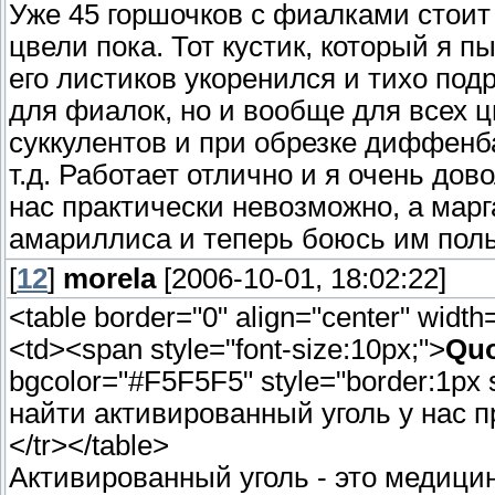
Уже 45 горшочков с фиалками стоит 
цвели пока. Тот кустик, который я пы
его листиков укоренился и тихо под
для фиалок, но и вообще для всех цв
суккулентов и при обрезке диффенб
т.д. Работает отлично и я очень дов
нас практически невозможно, а марг
амариллиса и теперь боюсь им поль
[
12
]
morela
[2006-10-01, 18:02:22]
<table border="0" align="center" widt
<td><span style="font-size:10px;">
Quo
bgcolor="#F5F5F5" style="border:1px s
найти активированный уголь у нас п
</tr></table>
Активированный уголь - это медицин