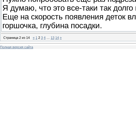
Я думаю, что это все-таки так долго
Еще на скорость появления деток вл
горшочка, глубина посадки.
Страница
2
из
14
«
1
2
3
4
…
13
14
»
Полная версия сайта