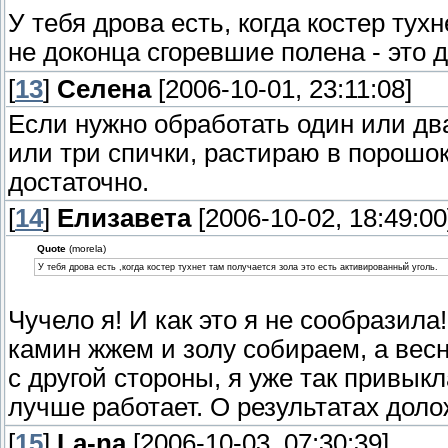
У тебя дрова есть, когда костер тух
не доконца сгоревшие полена - это 
[
13
]
Селена
[2006-10-01, 23:11:08]
Если нужно обработать один или два
или три спички, растираю в порошок
достаточно.
[
14
]
Елизавета
[2006-10-02, 18:49:00
Quote
(morela)
У тебя дрова есть ,когда костер тухнет там получается зола это есть активированный уголь.
Чучело я! И как это я не сообразила
камин жжем и золу собираем, а весн
с другой стороны, я уже так привыкл
лучше работает. О результатах доложу
[
15
]
La-na
[2006-10-03, 07:30:39]