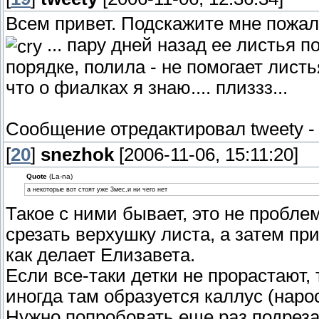
Всем привет. Подскажите мне пожа
... пару дней назад ее листья п
порядке, полила - не помогает листь
что о фиалках я знаю.... плиззз...
Сообщение отредактировал
tweety
[
20
]
snezhok
[2006-11-06, 15:11:20]
Quote
(La-na)
а некоторые вот стоят уже 3мес,и ни чего нет
Такое с ними бывает, это не пробл
срезать верхушку листа, а затем пр
как делает Елизавета.
Если все-таки детки не прорастают, 
иногда там образуется каллус (наро
Нужно попробовать еще раз подрезат