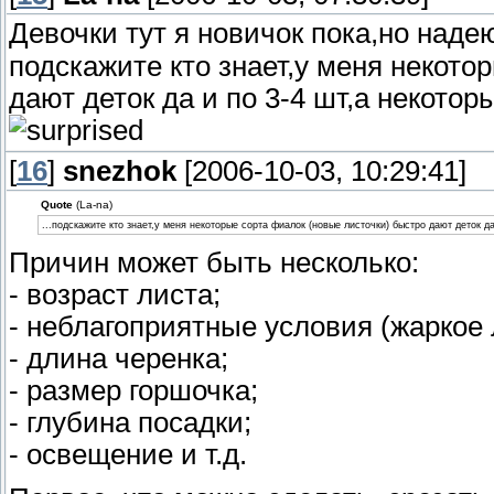
Девочки тут я новичок пока,но наде
подскажите кто знает,у меня некото
дают деток да и по 3-4 шт,а некоторы
[
16
]
snezhok
[2006-10-03, 10:29:41]
Quote
(La-na)
...подскажите кто знает,у меня некоторые сорта фиалок (новые листочки) быстро дают деток да 
Причин может быть несколько:
- возраст листа;
- неблагоприятные условия (жаркое 
- длина черенка;
- размер горшочка;
- глубина посадки;
- освещение и т.д.