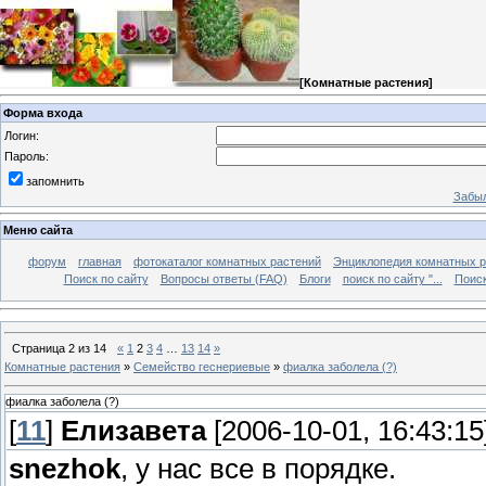
[
Комнатные растения
]
Форма входа
Логин:
Пароль:
запомнить
Забыл
Меню сайта
форум
главная
фотокаталог комнатных растений
Энциклопедия комнатных р
Поиск по сайту
Вопросы ответы (FAQ)
Блоги
поиск по сайту "...
Поиск
Страница
2
из
14
«
1
2
3
4
…
13
14
»
Комнатные растения
»
Семейство геснериевые
»
фиалка заболела (?)
фиалка заболела (?)
[
11
]
Елизавета
[2006-10-01, 16:43:15
snezhok
, у нас все в порядке.