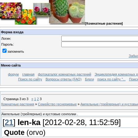
[
Комнатные растения
]
Форма входа
Логин:
Пароль:
запомнить
Забыл
Меню сайта
форум
главная
фотокаталог комнатных растений
Энциклопедия комнатных р
Поиск по сайту
Вопросы ответы (FAQ)
Блоги
поиск по сайту "...
Поиск
Страница
3
из
3
«
1
2
3
Комнатные растения
»
Семейство геснериевые
»
Ампельные (трейлерные) и кустовые
Ампельные (трейлерные) и кустовые сенполии .
[
21
]
len-ka
[2012-02-28, 11:52:59]
Quote
(
orvo
)