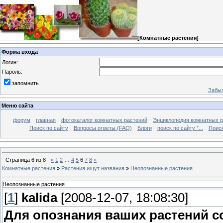
[
Комнатные растения
]
Форма входа
Логин:
Пароль:
запомнить
Забыл
Меню сайта
форум
главная
фотокаталог комнатных растений
Энциклопедия комнатных р
Поиск по сайту
Вопросы ответы (FAQ)
Блоги
поиск по сайту "...
Поиск
Страница
6
из
8
«
1
2
…
4
5
6
7
8
»
Комнатные растения
»
Растения ищут названия
»
Неопознанные растения
Неопознанные растения
[
1
]
kalida
[2008-12-07, 18:08:30]
Для опознания ваших растений со