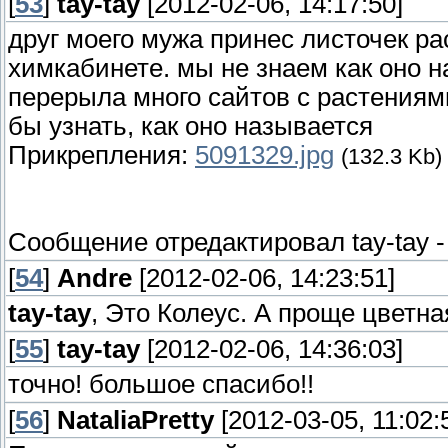
[
53
]
tay-tay
[2012-02-06, 14:17:50]
друг моего мужа принес листочек ра
химкабинете. мы не знаем как оно на
перерыла много сайтов с растениями
бы узнать, как оно называется
Прикрепления:
5091329.jpg
(132.3 Kb)
Сообщение отредактировал
tay-tay
[
54
]
Andre
[2012-02-06, 14:23:51]
tay-tay
, Это Колеус. А проще цветна
[
55
]
tay-tay
[2012-02-06, 14:36:03]
точно! большое спасибо!!
[
56
]
NataliaPretty
[2012-03-05, 11:02: