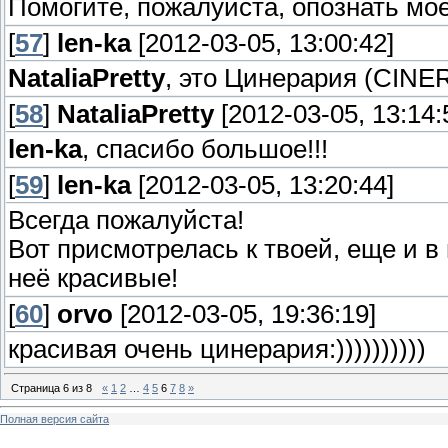
Помогите, пожалуйста, опознать мое
[
57
]
len-ka
[2012-03-05, 13:00:42]
NataliaPretty
, это Цинерария (CINE
[
58
]
NataliaPretty
[2012-03-05, 13:14:
len-ka
, спасибо большое!!!
[
59
]
len-ka
[2012-03-05, 13:20:44]
Всегда пожалуйста!
Вот присмотрелась к твоей, еще и в 
неё красивые!
[
60
]
orvo
[2012-03-05, 19:36:19]
красивая очень цинерария:))))))))))
Страница
6
из
8
«
1
2
…
4
5
6
7
8
»
Полная версия сайта