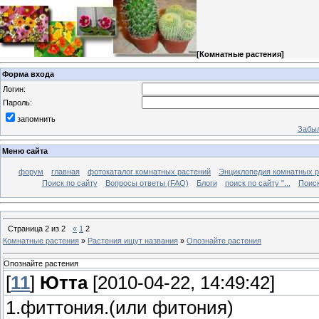
[
Комнатные растения
]
Форма входа
Логин:
Пароль:
запомнить
Забыл
Меню сайта
форум
главная
фотокаталог комнатных растений
Энциклопедия комнатных р
Поиск по сайту
Вопросы ответы (FAQ)
Блоги
поиск по сайту "...
Поиск
Страница
2
из
2
«
1
2
Комнатные растения
»
Растения ищут названия
»
Опознайте растения
Опознайте растения
[
11
]
Ютта
[2010-04-22, 14:49:42]
1.фиттония.(или фитония)