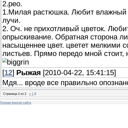
2.рео.
1.Милая растюшка. Любит влажный в
лучи.
2. Оч. не прихотливый цветок. Люби
опрыскивание. Обратная сторона ли
насыщеннее цвет. цветет мелкими 
листьев. Прямо передо мной стоит,
[
12
]
Рыжая
[2010-04-22, 15:41:15]
Мдя... вроде все правильно опознано
Страница
2
из
2
«
1
2
Полная версия сайта