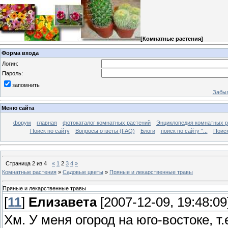
[
Комнатные растения
]
Форма входа
Логин:
Пароль:
запомнить
Забыл
Меню сайта
форум
главная
фотокаталог комнатных растений
Энциклопедия комнатных р
Поиск по сайту
Вопросы ответы (FAQ)
Блоги
поиск по сайту "...
Поиск
Страница
2
из
4
«
1
2
3
4
»
Комнатные растения
»
Садовые цветы
»
Пряные и лекарственные травы
Пряные и лекарственные травы
[
11
]
Елизавета
[2007-12-09, 19:48:09
Хм. У меня огород на юго-востоке, т.