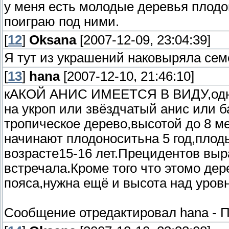
у меня есть молодые деревья плодов
поиграю под ними.
[
12
]
Oksana
[2007-12-09, 23:04:39]
Я тут из украшений наковыряла семе
[
13
]
hana
[2007-12-10, 21:46:10]
кАКОЙ АНИС ИМЕЕТСЯ В ВИДУ,однол
на укроп или звёздчатый анис или б
тропическое дерево,высотой до 8 
начинают плодоноситьна 5 год,плод
возрасте15-16 лет.Прецидентов вы
встречала.Кроме того что этомо дер
пояса,нужна ещё и высота над уров
Сообщение отредактировал
hana
-
П