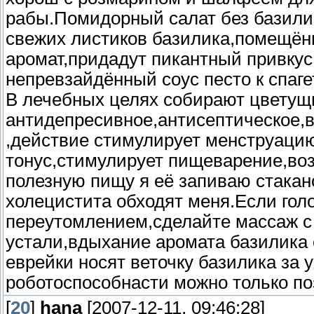
рабы.Помидорный салат без базилик
свежих листиков базилика,помещённ
аромат,придадут пикантный привкус
непревзайдённый соус песто к спаг
В лечебных целях собирают цветущ
антидепресивное,антисептическое,
,действие стимулирует менструаци
тонус,стимулирует пищеварение,воз
полезную пищу я её запиваю стакан
холецистита обходят меня.Если гол
переутомлением,сделайте массаж с
устали,вдыхание аромата базилика 
еврейки носят веточку базилика за 
роботоспособнасти можно только п
[
20
]
hana
[2007-12-11, 09:46:28]