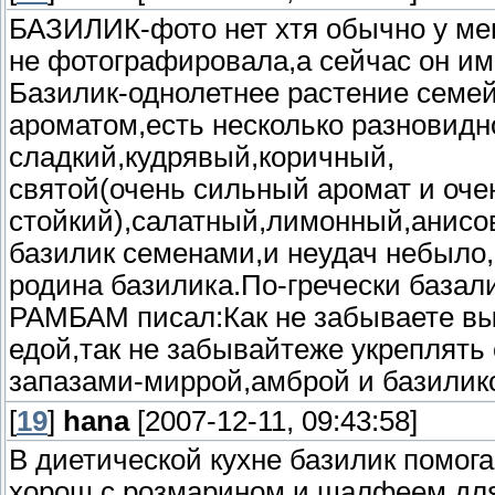
БАЗИЛИК-фото нет хтя обычно у мен
не фотографировала,а сейчас он им
Базилик-однолетнее растение семей
ароматом,есть несколько разновидн
сладкий,кудрявый,коричный,
святой(очень сильный аромат и оче
стойкий),салатный,лимонный,анис
базилик семенами,и неудач небыло
родина базилика.По-гречески базал
РАМБАМ писал:Как не забываете вы
едой,так не забывайтеже укреплят
запазами-миррой,амброй и базилик
[
19
]
hana
[2007-12-11, 09:43:58]
В диетической кухне базилик помог
хорош с розмарином и шалфеем дл