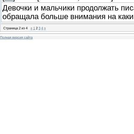
Девочки и мальчики продолжать пис
обращала больше внимания на как
Страница
2
из
4
«
1
2
3
4
»
Полная версия сайта