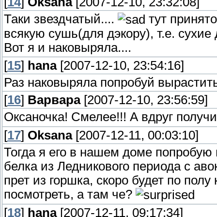
[
14
]
Oksana
[2007-12-10, 23:32:08]
Таки звездчатый....
тут принято
всякую сушь(для дэкору), т.е. сухие 
Вот я и наковыряла....
[
15
]
hana
[2007-12-10, 23:54:16]
Раз наковыряла попробуй вырастит
[
16
]
Варвара
[2007-12-10, 23:56:59]
Оксаночка! Смелее!!! А вдруг получ
[
17
]
Oksana
[2007-12-11, 00:03:10]
Тогда я его в нашем доме попробую п
белка из Ледникового периода с аво
прет из горшка, скоро будет по полу
посмотреть, а там че?
[
18
]
hana
[2007-12-11, 09:17:34]