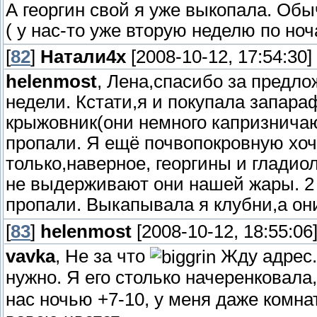
А георгин свой я уже выкопала. Об
( у нас-то уже вторую неделю по ноч
[
82
]
Натали4х
[2008-10-12, 17:54:30]
helenmost
, Лена,спасибо за предло
недели. Кстати,я и покупала запар
крыжовник(они немного капризничают
пропали. Я ещё почвопокровную хочу
только,наверное, георгины и гладио
не выдерживают они нашей жары. 2 
пропали. Выкапывала я клубни,а он
[
83
]
helenmost
[2008-10-12, 18:55:06
vavka
, Не за что
Жду адрес.
нужно. Я его столько начеренковала,
нас ночью +7-10, у меня даже комна