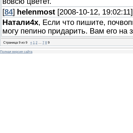
вовсю цветет.
[
84
]
helenmost
[2008-10-12, 19:02:11]
Натали4х
, Если что пишите, почвоп
могу пепино придарить. Вам его на 
Страница
9
из
9
«
1
2
…
7
8
9
Полная версия сайта