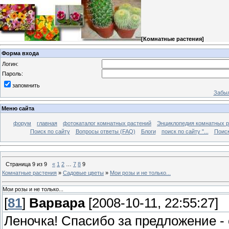
[
Комнатные растения
]
Форма входа
Логин:
Пароль:
запомнить
Забыл
Меню сайта
форум
главная
фотокаталог комнатных растений
Энциклопедия комнатных р
Поиск по сайту
Вопросы ответы (FAQ)
Блоги
поиск по сайту "...
Поиск
Страница
9
из
9
«
1
2
…
7
8
9
Комнатные растения
»
Садовые цветы
»
Мои розы и не только...
Мои розы и не только...
[
81
]
Варвара
[2008-10-11, 22:55:27]
Леночка! Спасибо за предложение - 