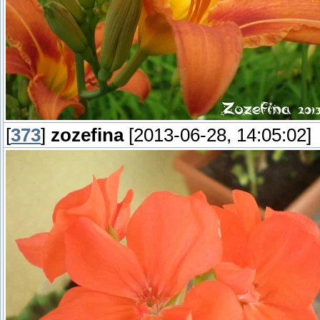
[
373
]
zozefina
[2013-06-28, 14:05:02]