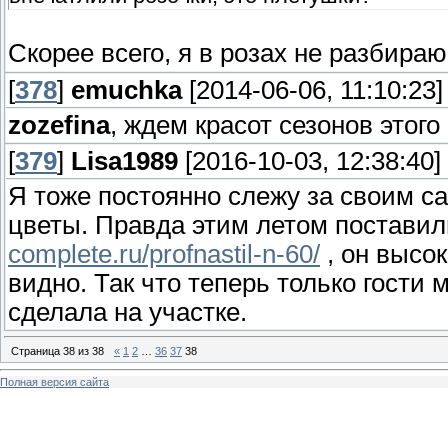
Скорее всего, я в розах не разбира
[
378
]
emuchka
[2014-06-06, 11:10:23]
zozefina
, ждем красот сезонов этого 
[
379
]
Lisa1989
[2016-10-03, 12:38:40]
Я тоже постоянно слежу за своим с
цветы. Правда этим летом постави
complete.ru/profnastil-n-60/
, он высо
видно. Так что теперь только гости 
сделала на участке.
Страница
38
из
38
«
1
2
…
36
37
38
Полная версия сайта