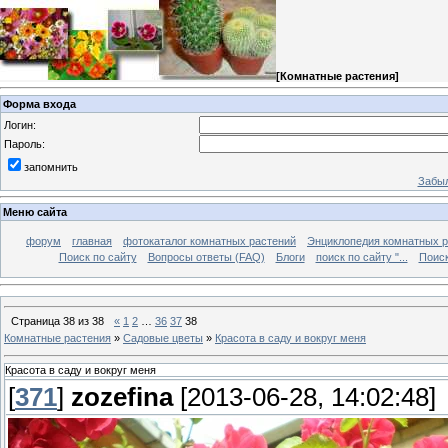
[
Комнатные растения
]
Форма входа
Логин:
Пароль:
запомнить
Забыл
Меню сайта
форум
главная
фотокаталог комнатных растений
Энциклопедия комнатных р
Поиск по сайту
Вопросы ответы (FAQ)
Блоги
поиск по сайту "...
Поиск
Страница
38
из
38
«
1
2
…
36
37
38
Комнатные растения
»
Садовые цветы
»
Красота в саду и вокруг меня
Красота в саду и вокруг меня
[
371
]
zozefina
[2013-06-28, 14:02:48]