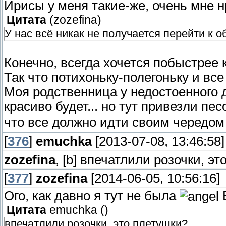
Ирисы у меня такие-же, очень мне 
Цитата
(
zozefina
)
У нас всё никак не получается перейти к о
Конечно, всегда хочется побыстрее к
Так что потихоньку-полегоньку и все
Моя родственница у недостоенного 
красиво будет... но тут привезли п
что все должно идти своим чередо
[
376
]
emuchka
[2013-07-08, 13:46:58]
zozefina
, [b] впечатлили розочки, э
[
377
]
zozefina
[2014-06-05, 10:56:16]
Ого, как давно я тут не была
В
Цитата
emuchka
(
)
впечатлили розочки, это плетушки?