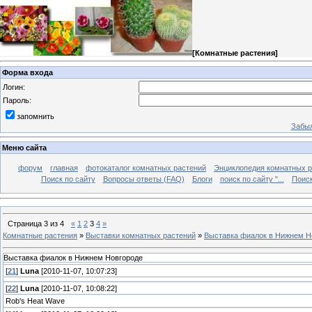
[
Комнатные растения
]
Форма входа
Логин:
Пароль:
запомнить
Забыл
Меню сайта
форум
главная
фотокаталог комнатных растений
Энциклопедия комнатных р
Поиск по сайту
Вопросы ответы (FAQ)
Блоги
поиск по сайту "...
Поиск
Страница
3
из
4
«
1
2
3
4
»
Комнатные растения
»
Выставки комнатных растений
»
Выставка фиалок в Нижнем Н
Выставка фиалок в Нижнем Новгороде
[
21
]
Luna
[2010-11-07, 10:07:23]
[
22
]
Luna
[2010-11-07, 10:08:22]
Rob's Heat Wave