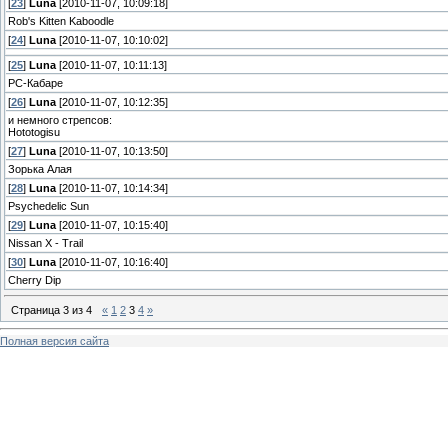
[
23
]
Luna
[2010-11-07, 10:09:18]
Rob's Kitten Kaboodle
[
24
]
Luna
[2010-11-07, 10:10:02]
[
25
]
Luna
[2010-11-07, 10:11:13]
РС-Кабаре
[
26
]
Luna
[2010-11-07, 10:12:35]
и немного стрепсов:
Hototogisu
[
27
]
Luna
[2010-11-07, 10:13:50]
Зорька Алая
[
28
]
Luna
[2010-11-07, 10:14:34]
Psychedelic Sun
[
29
]
Luna
[2010-11-07, 10:15:40]
Nissan X - Trail
[
30
]
Luna
[2010-11-07, 10:16:40]
Cherry Dip
Страница
3
из
4
«
1
2
3
4
»
Полная версия сайта