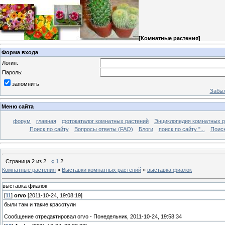
[
Комнатные растения
]
Форма входа
Логин:
Пароль:
запомнить
Забыл
Меню сайта
форум
главная
фотокаталог комнатных растений
Энциклопедия комнатных р
Поиск по сайту
Вопросы ответы (FAQ)
Блоги
поиск по сайту "...
Поиск
Страница
2
из
2
«
1
2
Комнатные растения
»
Выставки комнатных растений
»
выставка фиалок
выставка фиалок
[
11
]
orvo
[2011-10-24, 19:08:19]
были там и такие красотули
Сообщение отредактировал
orvo
-
Понедельник, 2011-10-24, 19:58:34