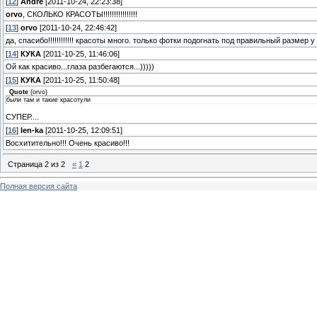
[
12
]
Andre
[2011-10-24, 22:23:38]
orvo
, СКОЛЬКО КРАСОТЫ!!!!!!!!!!!!!!!!
[
13
]
orvo
[2011-10-24, 22:46:42]
да, спасибо!!!!!!!!!!!! красоты много. только фотки подогнать под правильный размер 
[
14
]
КУКА
[2011-10-25, 11:46:06]
Ой как красиво...глаза разбегаются...)))))
[
15
]
КУКА
[2011-10-25, 11:50:48]
Quote
(
orvo
)
были там и такие красотули
СУПЕР....
[
16
]
len-ka
[2011-10-25, 12:09:51]
Восхитительно!!! Очень красиво!!!
Страница
2
из
2
«
1
2
Полная версия сайта