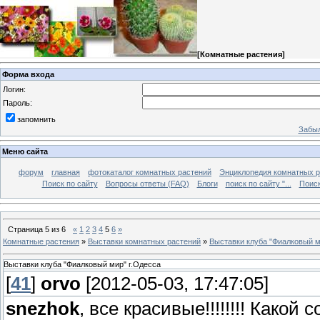
[
Комнатные растения
]
Форма входа
Логин:
Пароль:
запомнить
Забыл
Меню сайта
форум
главная
фотокаталог комнатных растений
Энциклопедия комнатных р
Поиск по сайту
Вопросы ответы (FAQ)
Блоги
поиск по сайту "...
Поиск
Страница
5
из
6
«
1
2
3
4
5
6
»
Комнатные растения
»
Выставки комнатных растений
»
Выставки клуба "Фиалковый м
Выставки клуба "Фиалковый мир" г.Одесса
[
41
]
orvo
[2012-05-03, 17:47:05]
snezhok
, все красивые!!!!!!!! Како