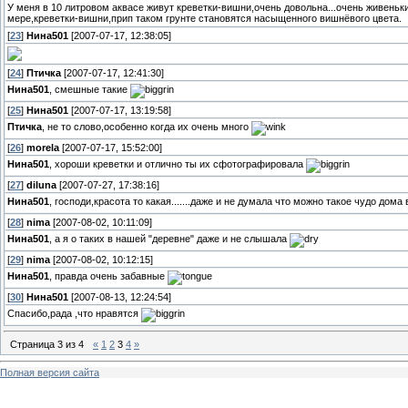
У меня в 10 литровом аквасе живут креветки-вишни,очень довольна...очень живень
мере,креветки-вишни,прип таком грунте становятся насыщенного вишнёвого цвета.
[
23
]
Нина501
[2007-07-17, 12:38:05]
[
24
]
Птичка
[2007-07-17, 12:41:30]
Нина501
, смешные такие
[
25
]
Нина501
[2007-07-17, 13:19:58]
Птичка
, не то слово,особенно когда их очень много
[
26
]
morela
[2007-07-17, 15:52:00]
Нина501
, хороши креветки и отлично ты их сфотографировала
[
27
]
diluna
[2007-07-27, 17:38:16]
Нина501
, господи,красота то какая.......даже и не думала что можно такое чудо до
[
28
]
nima
[2007-08-02, 10:11:09]
Нина501
, а я о таких в нашей "деревне" даже и не слышала
[
29
]
nima
[2007-08-02, 10:12:15]
Нина501
, правда очень забавные
[
30
]
Нина501
[2007-08-13, 12:24:54]
Спасибо,рада ,что нравятся
Страница
3
из
4
«
1
2
3
4
»
Полная версия сайта