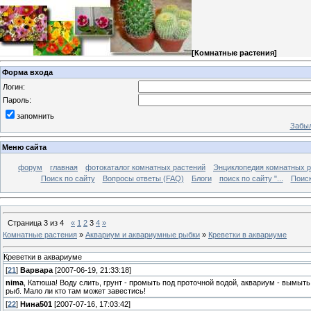
[
Комнатные растения
]
Форма входа
Логин:
Пароль:
запомнить
Забыл
Меню сайта
форум
главная
фотокаталог комнатных растений
Энциклопедия комнатных р
Поиск по сайту
Вопросы ответы (FAQ)
Блоги
поиск по сайту "...
Поиск
Страница
3
из
4
«
1
2
3
4
»
Комнатные растения
»
Аквариум и аквариумные рыбки
»
Креветки в аквариуме
Креветки в аквариуме
[
21
]
Варвара
[2007-06-19, 21:33:18]
nima
, Катюша! Воду слить, грунт - промыть под проточной водой, аквариум - вымыть
рыб. Мало ли кто там может завестись!
[
22
]
Нина501
[2007-07-16, 17:03:42]