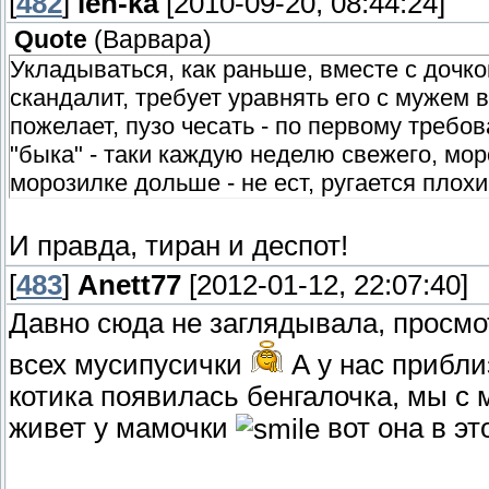
[
482
]
len-ka
[2010-09-20, 08:44:24]
Quote
(
Варвара
)
Укладываться, как раньше, вместе с дочко
скандалит, требует уравнять его с мужем в 
пожелает, пузо чесать - по первому требов
"быка" - таки каждую неделю свежего, мор
морозилке дольше - не ест, ругается плох
И правда, тиран и деспот!
[
483
]
Anett77
[2012-01-12, 22:07:40]
Давно сюда не заглядывала, просмот
всех мусипусички
А у нас прибли
котика появилась бенгалочка, мы с 
живет у мамочки
вот она в эт