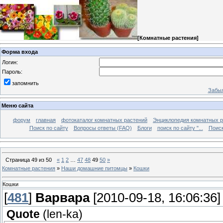
[
Комнатные растения
]
Форма входа
Логин:
Пароль:
запомнить
Забыл
Меню сайта
форум
главная
фотокаталог комнатных растений
Энциклопедия комнатных р
Поиск по сайту
Вопросы ответы (FAQ)
Блоги
поиск по сайту "...
Поиск
Страница
49
из
50
«
1
2
…
47
48
49
50
»
Комнатные растения
»
Наши домашние питомцы
»
Кошки
Кошки
[
481
]
Варвара
[2010-09-18, 16:06:36]
Quote
(
len-ka
)