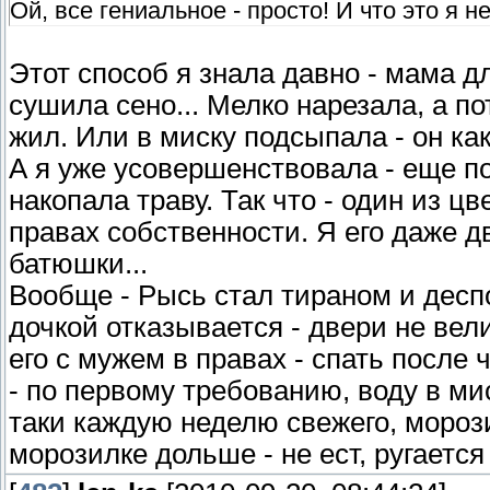
Ой, все гениальное - просто! И что это я 
Этот способ я знала давно - мама дл
сушила сено... Мелко нарезала, а по
жил. Или в миску подсыпала - он как
А я уже усовершенствовала - еще по
накопала траву. Так что - один из 
правах собственности. Я его даже дв
батюшки...
Вообще - Рысь стал тираном и деспо
дочкой отказывается - двери не вел
его с мужем в правах - спать после ч
- по первому требованию, воду в мис
таки каждую неделю свежего, морози
морозилке дольше - не ест, ругаетс