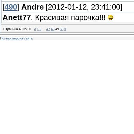
[
490
]
Andre
[2012-01-12, 23:41:00]
Anett77
, Красивая парочка!!!
Страница
49
из
50
«
1
2
…
47
48
49
50
»
Полная версия сайта