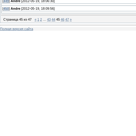
[
449
]
Andre
[2012-05-19, 18:06:30]
[
450
]
Andre
[2012-05-19, 18:09:56]
Страница
45
из
47
«
1
2
…
43
44
45
46
47
»
Полная версия сайта