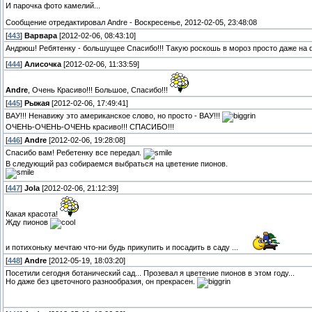
И парочка фото камелий...
Сообщение отредактировал
Andre
-
Воскресенье, 2012-02-05, 23:48:08
[
443
]
Варвара
[2012-02-06, 08:43:10]
Андрюш! Ребятенку - большущее Спасибо!!! Такую роскошь в мороз просто даже на фо
[
444
]
Алисочка
[2012-02-06, 11:33:59]
Andre
, Очень Красиво!!! Большое, Спасибо!!!
[
445
]
Рыжая
[2012-02-06, 17:49:41]
ВАУ!!! Ненавижу это американское слово, но просто - ВАУ!!!
ОЧЕНЬ-ОЧЕНЬ-ОЧЕНЬ красиво!!! СПАСИБО!!!
[
446
]
Andre
[2012-02-06, 19:28:08]
Спасибо вам! Ребетенку все передал.
В следующий раз собираемся выбраться на цветение пионов.
[
447
]
Jola
[2012-02-06, 21:12:39]
Какая красота!
Жду пионов
и потихоньку мечтаю что-ни будь прикупить и посадить в саду ...
[
448
]
Andre
[2012-05-19, 18:03:20]
Посетили сегодня ботанический сад... Прозевал я цветение пионов в этом году...
Но даже без цветочного разнообразия, он прекрасен.