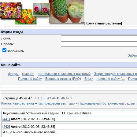
[
Комнатные растения
]
Форма входа
Логин:
Пароль:
запомнить
Забыл
Меню сайта
форум
главная
фотокаталог комнатных растений
Энциклопедия комнатных р
Поиск по сайту
Вопросы ответы (FAQ)
Блоги
поиск по сайту "...
Поиск
Страница
45
из
47
«
1
2
…
43
44
45
46
47
»
Комнатные растения
»
Как прекрасен этот мир
»
Национальный ботанический сад им.
Национальный ботанический сад им. Н.Н.Гришка в Киеве
[
441
]
Andre
[2012-02-05, 23:44:30]
[
442
]
Andre
[2012-02-05, 23:46:38]
И еще много-много-много азалий...