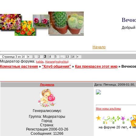
Вечно
Добрый 
Начало
3
Страница
3
из
14
«
1
2
4
5
…
13
14
»
Модератор форума:
,
kalida
Натали(malyshka)
Комнатные растения
»
"Клуб общения"
»
Как прекрасен этот мир
»
Вечнозе
Людмила
Дата: Пятница, 2009-01-30,
Мои новы альбомы
Генералиссимус
Группа: Модераторы
Город:
Страна:
Регистрация:2006-03-26
Сообщения:
11266