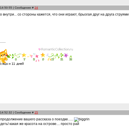
 14:50:55 | Сообщение #
24
но внутри... со стороны кажется, что они играют, брызгая друг на друга струями 
 14:52:32 | Сообщение #
25
а продолжение вашего рассказа о поездке......
еть! какая же красота на острове.... просто рай