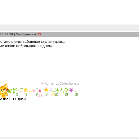
 14:48:58 | Сообщение #
23
установлены забавные скульптурки...
е возле небольшого водоема...