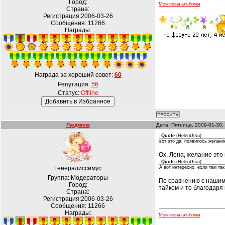
Город:
Мои новы альбомы
Страна:
Регистрация:2006-03-26
Сообщения:
11266
Награды:
Награда за хороший совет:
60
Репутация:
56
Статус:
Offline
Людмила
Дата: Пятница, 2009-01-30,
Quote
(
HelenUrsu
)
вот это да! появилось желание
Ох, Лена, желание это 
Quote
(
HelenUrsu
)
Генералиссимус
А вот интересно, если там так
Группа: Модераторы
По сравнению с нашими
Город:
тайком и то благодаря
Страна:
Регистрация:2006-03-26
Сообщения:
11266
Награды:
Мои новы альбомы