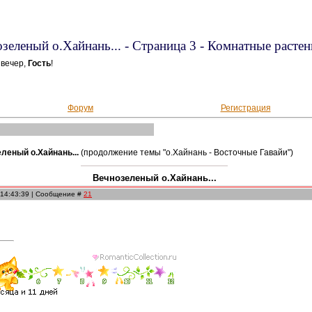
зеленый о.Хайнань... - Страница 3 - Комнатные растен
вечер,
Гость
!
Форум
Регистрация
леный о.Хайнань...
(продолжение темы "о.Хайнань - Восточные Гавайи")
Вечнозеленый о.Хайнань...
 14:43:39 | Сообщение #
21