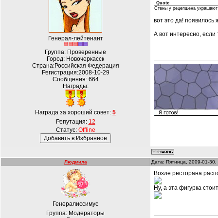
Quote
Стены у рецепшена украшают
вот это да! появилось 
А вот интересно, если 
Генерал-лейтенант
Группа: Проверенные
Город: Новочеркасск
Страна:Российская Федерация
Регистрация:2008-10-29
Сообщения:
664
Награды:
Награда за хороший совет:
5
Репутация:
12
Статус:
Offline
Людмила
Дата: Пятница, 2009-01-30,
Возле ресторана расп
Ну, а эта фигурка сто
Генералиссимус
Группа: Модераторы