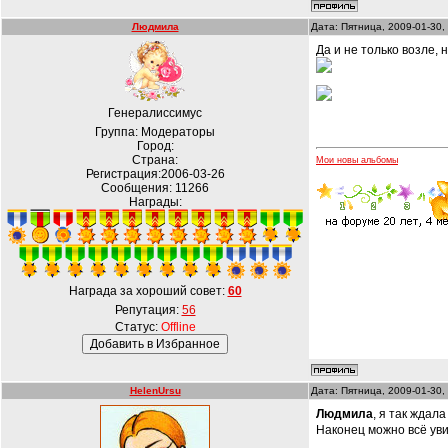
Людмила
Дата: Пятница, 2009-01-30,
Да и не только возле, 
Генералиссимус
Группа: Модераторы
Город:
Страна:
Мои новы альбомы
Регистрация:2006-03-26
Сообщения:
11266
Награды:
Награда за хороший совет:
60
Репутация:
56
Статус:
Offline
HelenUrsu
Дата: Пятница, 2009-01-30,
Людмила
, я так ждал
Наконец можно всё увид