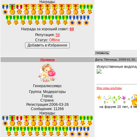
Награды:
Награда за хороший совет:
60
Репутация:
56
Статус:
Offline
Людмила
Дата: Пятница, 2009-01-30,
Искусственные водопа
Генералиссимус
Мои новы альбомы
Группа: Модераторы
Город:
Страна:
Регистрация:2006-03-26
Сообщения:
11266
Награды: