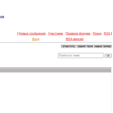
ия
[
Новые сообщения
·
Участники
·
Правила форума
·
Поиск
·
RSS
]
Вход
RDA-версия