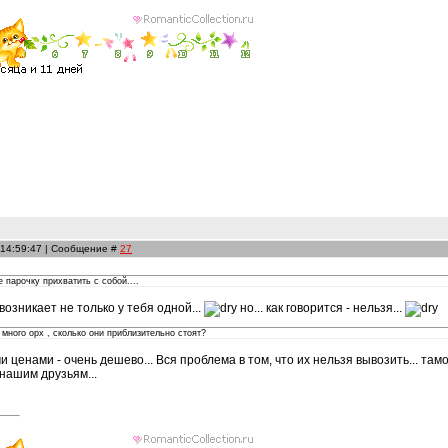
 14:59:47 | Сообщение #
27
 парочку прихватить с собой....
возникает не только у тебя одной...
но... как говорится - нельзя...
 много орх , сколько они приблизительно стоят?
 ценами - очень дешево... Вся проблема в том, что их нельзя вывозить... там
 нашим друзьям...