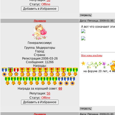
Репутация:
56
Статус:
Offline
Людмила
Дата: Пятница, 2009-01-30,
А вот что означают эт
Генералиссимус
Группа: Модераторы
Город:
Страна:
Мои новы альбомы
Регистрация:2006-03-26
Сообщения:
11266
Награды:
Награда за хороший совет:
60
Репутация:
56
Статус:
Offline
Людмила
Дата: Пятница, 2009-01-30,