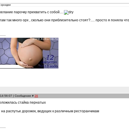
 орхидеи
желание парочку прихватить с собой....
там так много орх , сколько они приблизительно стоят?..... просто я поняла что
 14:56:07 | Сообщение #
26
оложилась стайка пернатых
ит на распутье дорожек, ведущих к различным ресторанчикам