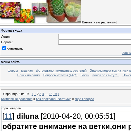
[
Комнатные растения
]
Форма входа
Логин:
Пароль:
запомнить
Забыл
Меню сайта
форум
главная
фотокаталог комнатных растений
Энциклопедия комнатных р
Поиск по сайту
Вопросы ответы (FAQ)
Блоги
поиск по сайту "...
Поиск
Страница
2
из
19
«
1
2
3
4
…
18
19
»
Комнатные растения
»
Как прекрасен этот мир
»
гора Говерла
гора Говерла
[
11
]
diluna
[2010-04-20, 00:05:51]
обратите внимание на ветки,они 