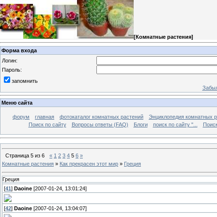
[
Комнатные растения
]
Форма входа
Логин:
Пароль:
запомнить
Забыл
Меню сайта
форум
главная
фотокаталог комнатных растений
Энциклопедия комнатных р
Поиск по сайту
Вопросы ответы (FAQ)
Блоги
поиск по сайту "...
Поиск
Страница
5
из
6
«
1
2
3
4
5
6
»
Комнатные растения
»
Как прекрасен этот мир
»
Греция
Греция
[
41
]
Daoine
[2007-01-24, 13:01:24]
[
42
]
Daoine
[2007-01-24, 13:04:07]