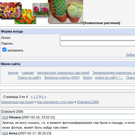
[
Комнатные растения
]
Форма входа
Логин:
Пароль:
запомнить
Забыл
Меню сайта
форум
главная
фотокаталог комнатных растений
Энциклопедия комнатных р
Поиск по сайту
Вопросы ответы (FAQ)
Блоги
поиск по сайту "...
Поиск
Страница
3
из
4
«
1
2
3
4
»
Комнатные растения
»
Как прекрасен этот мир
»
Duitsland 2006
Duitsland 2006
[
21
]
Oksana
[2007-02-16, 23:52:21]
Анечка, не могу сказать, т.е. в момент фотографирования там были и лошадь, и осел 
моих фотках, может быть найду там ответ
[
22
]
Anna
[2007-02-17, 00:16:23]