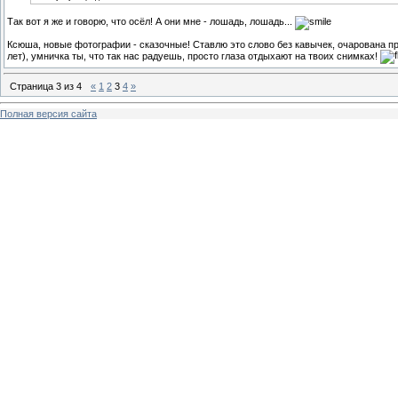
Так вот я же и говорю, что осёл! А они мне - лошадь, лошадь...
Ксюша, новые фотографии - сказочные! Ставлю это слово без кавычек, очарована п
лет), умничка ты, что так нас радуешь, просто глаза отдыхают на твоих снимках!
Страница
3
из
4
«
1
2
3
4
»
Полная версия сайта