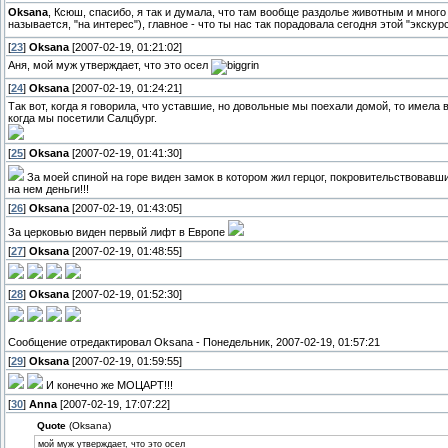
Oksana
, Ксюш, спасибо, я так и думала, что там вообще раздолье животным и много 
называется, "на интерес"), главное - что ты нас так порадовала сегодня этой "экску
[
23
]
Oksana
[2007-02-19, 01:21:02]
Аня, мой муж утверждает, что это осел
[
24
]
Oksana
[2007-02-19, 01:24:21]
Так вот, когда я говорила, что уставшие, но довольные мы поехали домой, то имела
когда мы посетили Салцбург.
[
25
]
Oksana
[2007-02-19, 01:41:30]
За моей спиной на горе виден замок в котором жил герцог, покровительствовавш
на нем деньги!!!
[
26
]
Oksana
[2007-02-19, 01:43:05]
За церковью виден первый лифт в Европе
[
27
]
Oksana
[2007-02-19, 01:48:55]
[
28
]
Oksana
[2007-02-19, 01:52:30]
Сообщение отредактировал
Oksana
-
Понедельник, 2007-02-19, 01:57:21
[
29
]
Oksana
[2007-02-19, 01:59:55]
И конечно же МОЦАРТ!!!
[
30
]
Anna
[2007-02-19, 17:07:22]
Quote
(Oksana)
мой муж утверждает, что это осел