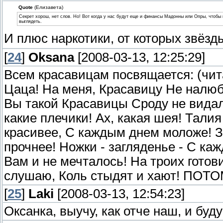
Quote
(Елизавета)
Секрет хорош, нет слов. Но! Вот когда у нас будут еще и финансы Мадонны или Опры, чтобы
выглядеть.
И плюс наркотики, от которых звёзд
[
24
]
Oksana
[2008-03-13, 12:25:29]
Всем красавицам посвящается: (чита
Цаца! На меня, Красавицу Не налюб
Вы такой Красавицы Сроду не видал
какие плечики! Ах, какая шея! Тали
красивее, С каждым днем моложе! З
прочнее! Ножки - загляденье - С к
Вам и не мечталось! На троих готов
слушаю, Коль стыдят и хают! П
[
25
]
Laki
[2008-03-13, 12:54:23]
Оксанка, выучу, как отче наш, и буд