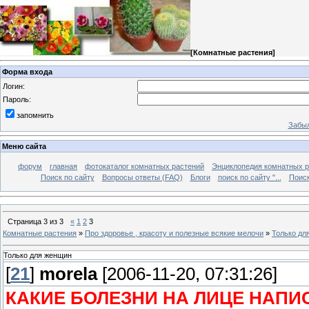
[
Комнатные растения
]
Форма входа
Логин:
Пароль:
запомнить
Забыл
Меню сайта
форум
главная
фотокаталог комнатных растений
Энциклопедия комнатных р
Поиск по сайту
Вопросы ответы (FAQ)
Блоги
поиск по сайту "...
Поиск
Страница
3
из
3
«
1
2
3
Комнатные растения
»
Про здоровье , красоту и полезные всякие мелочи
»
Только дл
Только для женщин
[
21
]
morela
[2006-11-20, 07:31:26]
КАКИЕ БОЛЕЗНИ НА ЛИЦЕ НАП