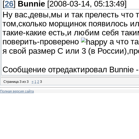
[
26
]
Bunnie
[2008-03-14, 05:13:49]
Ну вас,девы,мы и так прелесть что 
том,сколько морщинок появилось ил
такие-какие есть,и любим себя таки
поверить-проверено
а что т
я свой размер С или 3 (в России),
Сообщение отредактировал
Bunnie
Страница
3
из
3
«
1
2
3
Полная версия сайта