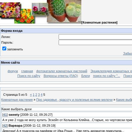
[
Комнатные растения
]
Форма входа
Логин:
Пароль:
запомнить
Забыл
Меню сайта
форум
главная
фотокаталог комнатных растений
Энциклопедия комнатных р
Поиск по сайту
Вопросы ответы (FAQ)
Блоги
поиск по сайту "...
Поиск
Страница
5
из
5
«
1
2
3
4
5
Комнатные растения
»
Про здоровье , красоту и полезные всякие мелочи
»
Какие выб
Какие выбрать духи
[
41
]
sweety
[2008-11-12, 09:26:27]
А я уже 2 года не могу купить Эскейп от Кельвина Кляйна...Старые, но чертовски пр
[
42
]
Варвара
[2008-11-12, 09:29:19]
Девочки! А я подсела на парфюм от Ива Роше... Уже пять ароматов прикупила...