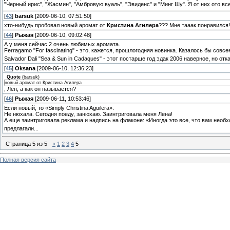
"Черный ирис", "Жасмин", "Амбровую вуаль", "Эвиденс" и "Минг Шу". Я от них ото вс
[
43
]
barsuk
[2009-06-10, 07:51:50]
хто-нибудь пробовал новый аромат от
Кристина Агилера
??? Мне тааак понравился!
[
44
]
Рыжая
[2009-06-10, 09:02:48]
А у меня сейчас 2 очень любимых аромата.
Ferragamo "For fascinаting" - это, кажется, прошлогодняя новинка. Казалось бы совс
Salvador Dali "Sea & Sun in Cadaques" - этот постарше год эдак 2006 наверное, но отк
[
45
]
Oksana
[2009-06-10, 12:36:23]
Quote
(
barsuk
)
новый аромат от Кристина Агилера
, Лен, а как он называется?
[
46
]
Рыжая
[2009-06-11, 10:53:46]
Если новый, то «Simply Christina Aguilera».
Не нюхала. Сегодня поеду, занюхаю. Заинтриговала меня Лена!
А еще заинтриговала реклама и надпись на флаконе: «Иногда это все, что вам необх
предлагали...
Страница
5
из
5
«
1
2
3
4
5
Полная версия сайта