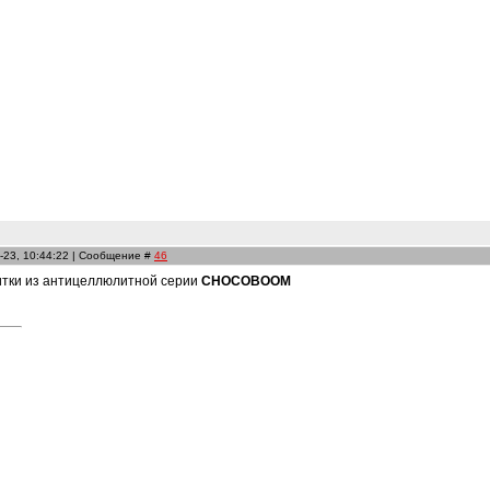
-23, 10:44:22 | Сообщение #
46
тки из антицеллюлитной серии
CHOCOBOOM