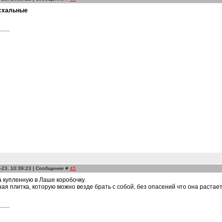
схальные
-23, 10:39:23 | Сообщение #
45
а купленную в Лаше коробочку.
ая плитка, которую можно везде брать с собой, без опасений что она растае