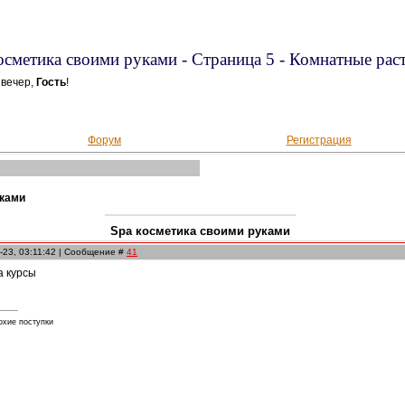
осметика своими руками - Страница 5 - Комнатные рас
вечер,
Гость
!
Форум
Регистрация
уками
Spa косметика своими руками
-23, 03:11:42 | Сообщение #
41
а курсы
охие поступки