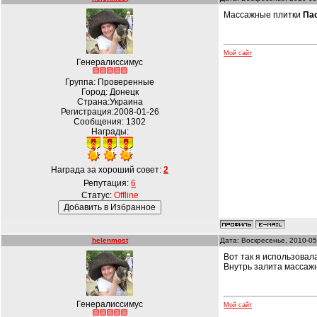
Массажные плитки
Па
Мой сайт
Генералиссимус
Группа: Проверенные
Город: Донецк
Страна:Украина
Регистрация:2008-01-26
Сообщения:
1302
Награды:
Награда за хороший совет:
2
Репутация:
6
Статус:
Offline
helenmost
Дата: Воскресенье, 2010-05
Вот так я использовал
Внутрь залита массажн
Генералиссимус
Мой сайт