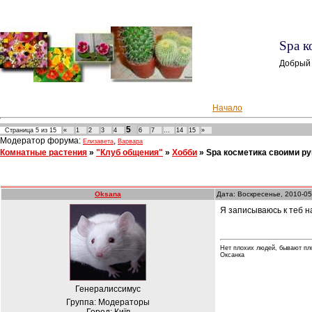
Spa к
Добрый 
Начало
5
Страница
5
из
15
«
1
2
3
4
6
7
…
14
15
»
Модератор форума:
,
Елизавета
Варвара
Комнатные растения
»
"Клуб общения"
»
Хобби
»
Spa косметика своими р
Oksana
Дата: Воскресенье, 2010-05
Я записываюсь к теб н
Нет плохих людей, бывают пл
Оксанка
Генералиссимус
Группа: Модераторы