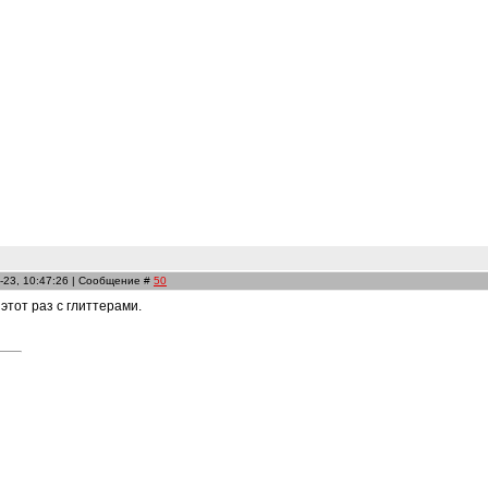
-23, 10:47:26 | Сообщение #
50
этот раз с глиттерами.