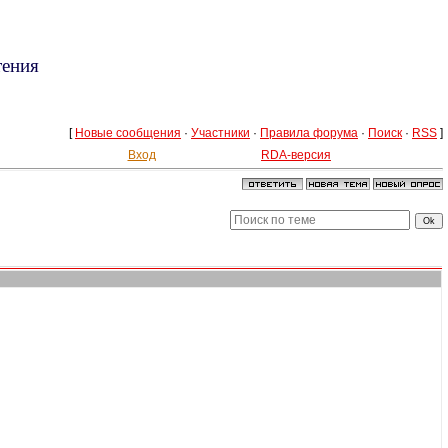
тения
[
Новые сообщения
·
Участники
·
Правила форума
·
Поиск
·
RSS
]
Вход
RDA-версия