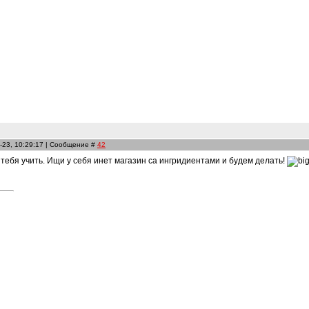
-23, 10:29:17 | Сообщение #
42
а тебя учить. Ищи у себя инет магазин са ингридиентами и будем делать!