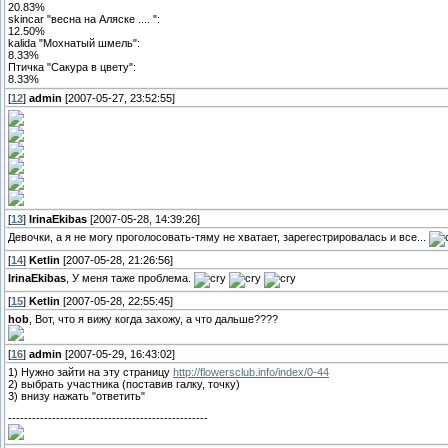
20.83%
skincar "весна на Аляске .... ":
12.50%
kalida "Мохнатый шмель":
8.33%
Птичка "Сакура в цвету":
8.33%
[
12
]
admin
[2007-05-27, 23:52:55]
[
13
]
IrinaEkibas
[2007-05-28, 14:39:26]
Девочки, а я не могу проголосовать-тяму не хватает, зарегестрировалась и все...
[
14
]
Ketlin
[2007-05-28, 21:26:56]
IrinaEkibas
, У меня таже проблема.
[
15
]
Ketlin
[2007-05-28, 22:55:45]
hob
, Вот, что я вижу когда захожу, а что дальше????
[
16
]
admin
[2007-05-29, 16:43:02]
1) Нужно зайти на эту страницу
http://flowersclub.info/index/0-44
2) выбрать участника (поставив галку, точку)
3) внизу нажать "ответить"
--------------------------------------------------