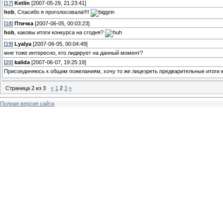
[
17
]
Ketlin
[2007-05-29, 21:23:41]
hob
, Спасибо я проголосовала!!!!
[
18
]
Птичка
[2007-06-05, 00:03:23]
hob
, каковы итоги конкурса на сгодня?
[
19
]
Lyalya
[2007-06-05, 00:04:49]
мне тоже интересно, кто лидирует на данный момент?
[
20
]
kalida
[2007-06-07, 19:25:19]
Присоединяюсь к общим пожеланиям, хочу то же лицезреть предварительные итоги 
Страница
2
из
3
«
1
2
3
»
Полная версия сайта