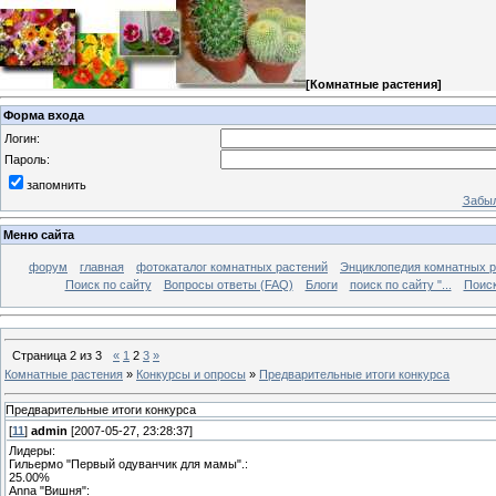
[
Комнатные растения
]
Форма входа
Логин:
Пароль:
запомнить
Забыл
Меню сайта
форум
главная
фотокаталог комнатных растений
Энциклопедия комнатных р
Поиск по сайту
Вопросы ответы (FAQ)
Блоги
поиск по сайту "...
Поиск
Страница
2
из
3
«
1
2
3
»
Комнатные растения
»
Конкурсы и опросы
»
Предварительные итоги конкурса
Предварительные итоги конкурса
[
11
]
admin
[2007-05-27, 23:28:37]
Лидеры:
Гильермо "Первый одуванчик для мамы".:
25.00%
Anna "Вишня":