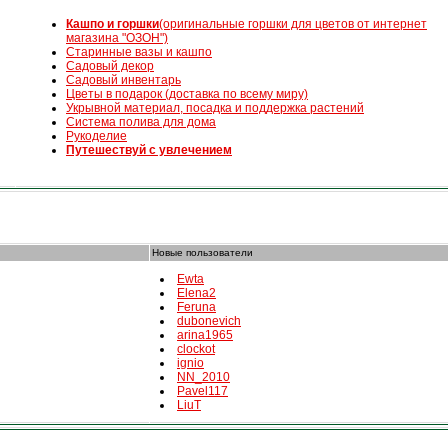
К
ашпо и горшки
(оригинальные горшки для цветов от интернет
магазина "ОЗОН")
Старинные вазы и кашпо
Садовый декор
Садовый инвентарь
Цветы в подарок (доставка по всему миру)
Укрывной материал, посадка и поддержка растений
Система полива для дома
Рукоделие
Путешествуй с увлечением
Новые пользователи
Ewta
Elena2
Feruna
dubonevich
arina1965
clockot
ignio
NN_2010
Pavel117
LiuT