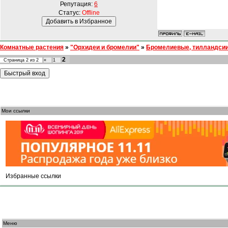
Репутация:
6
Статус:
Offline
Комнатные растения
»
"Орхидеи и бромелии"
»
Бромелиевые, тилландсии
2
Страница
2
из
2
«
1
Мои ссылки
Избранные ссылки
Меню