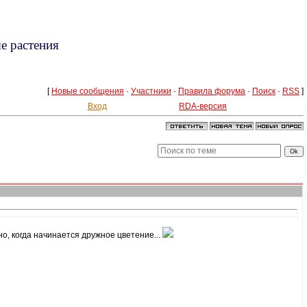
ые растения
[
Новые сообщения
·
Участники
·
Правила форума
·
Поиск
·
RSS
]
Вход
RDA-версия
но, когда начинается дружное цветение...