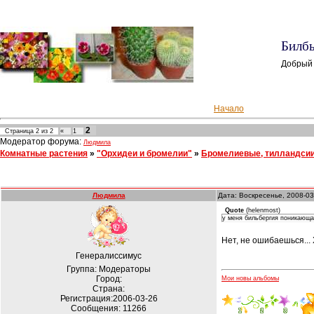
Билбь
Добрый 
Начало
2
Страница
2
из
2
«
1
Модератор форума:
Людмила
Комнатные растения
»
"Орхидеи и бромелии"
»
Бромелиевые, тилландсии
Людмила
Дата: Воскресенье, 2008-03
Quote
(
helenmost
)
у меня бильбергия поникающ
Нет, не ошибаешься...
Генералиссимус
Группа: Модераторы
Город:
Мои новы альбомы
Страна:
Регистрация:2006-03-26
Сообщения:
11266