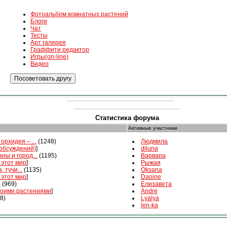
Фотоальбом комнатных растений
Блоги
Чат
Тесты
Арт галерея
Граффити редактор
Игры(on-line)
Видео
Статистика форума
Активные участники
орхидея – ...
(1248)
Людмила
 обсуждений)
]
diluna
ны и город...
(1195)
Варвара
 этот мир
]
Рыжая
, тучи...
(1135)
Oksana
 этот мир
]
Daoine
а
(969)
Елизавета
воими растениями
]
Andre
8)
Lyalya
len-ka