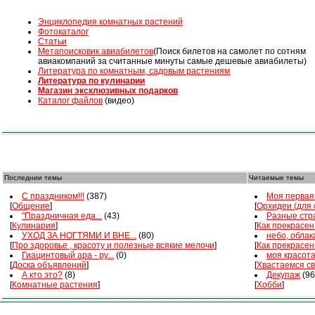
Энциклопедия комнатных растений
Фотокаталог
Статьи
Mетапоисковик авиабилетов
(Поиск билетов на самолет по сотням
авиакомпаний за считанные минуты самые дешевые авиабилеты)
Литература по комнатным, садовым растениям
Литература по кулинарии
Магазин эксклюзивных подарков
Каталог файлов
(видео)
Последнии темы
Читаемые темы
С праздником!!!
(387)
Моя первая 
[
Общение
]
[
Орхидеи (для
"Праздничная еда...
(43)
Разные стра
[
Кулинария
]
[
Как прекрасен
УХОД ЗА НОГТЯМИ И ВНЕ...
(80)
небо, облака
[
Про здоровье , красоту и полезные всякие мелочи
]
[
Как прекрасен
Гиацинтовый ара - ру...
(0)
моя красот
[
Доска объявлений
]
[
Хвастаемся с
А кто это?
(8)
Декупаж
(96
[
Комнатные растения
]
[
Хобби
]