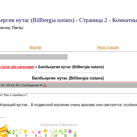
ергия нутас (Billbergia nutans) - Страница 2 - Комнатн
вечер,
Гость
!
Форум
Регистрация
 (для обсуждения)
»
Билбьергия нутас (Billbergia nutans)
Билбьергия нутас (Billbergia nutans)
-30, 09:41:46 | Сообщение #
11
ая? Или я ошибаюсь?
 Хороший кустик... В подвесной корзинке очень красиво они смотрятся, особен