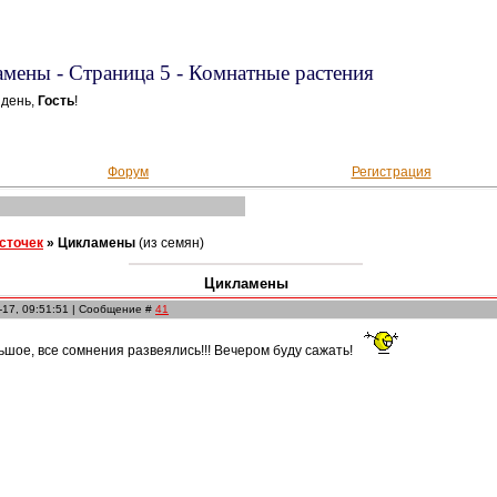
мены - Страница 5 - Комнатные растения
 день,
Гость
!
Форум
Регистрация
осточек
»
Цикламены
(из семян)
Цикламены
-17, 09:51:51 | Сообщение #
41
ьшое, все сомнения развеялись!!! Вечером буду сажать!