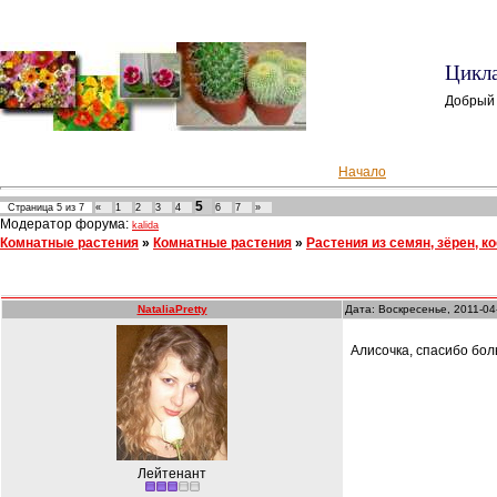
Цикла
Добрый
Начало
5
Страница
5
из
7
«
1
2
3
4
6
7
»
Модератор форума:
kalida
Комнатные растения
»
Комнатные растения
»
Растения из семян, зёрен, к
NataliaPretty
Дата: Воскресенье, 2011-04
Алисочка, спасибо бол
Лейтенант