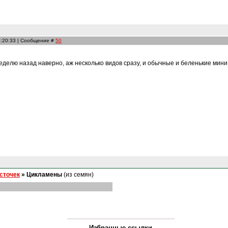
7:20:33 | Сообщение #
50
еделю назад наверно, аж несколько видов сразу, и обычные и беленькие мин
осточек
»
Цикламены
(из семян)
Избранные ссылки