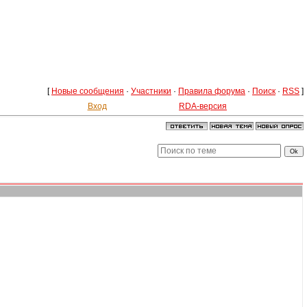
[
Новые сообщения
·
Участники
·
Правила форума
·
Поиск
·
RSS
]
Вход
RDA-версия