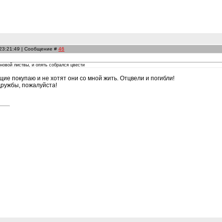
 23:21:49 | Сообщение #
46
новой листвы, и опять собрался цвести
ущие покупаю и не хотят они со мной жить. Отцвели и погибли!
дружбы, пожалуйста!