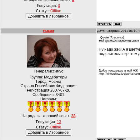
Репутация:
3
Статус:
Offline
Рыжая
Дата: Вторник, 2011-04-19,
Quote
(
Алисочка
)
мой цикламен нарастил много 
Ну надо же!!! А я цвет
поделитесь секретом 
Генералиссимус
Добро пожаловать в мой ЖЖ
http://kirinushka.livejournal.com
Группа: Модераторы
Город: Москва
Страна:Российская Федерация
Регистрация:2007-07-26
Сообщения:
3401
Награды:
Награда за хороший совет:
28
Репутация:
13
Статус:
Offline