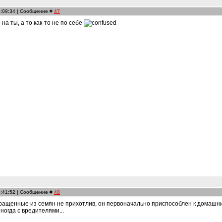
6:09:34 | Сообщение #
47
 на ты, а то как-то не по себе
6:41:52 | Сообщение #
48
ращенные из семян не прихотлив, он первоначально приспособлен к домашни
ногда с вредителями...