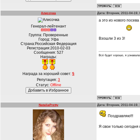
Алисочка
Дата: Вторник, 2011-04-19,
а это из нового посев
Генерал-лейтенант
Группа: Проверенные
Взошли 3 из 3!
Город: Уфа
Страна:Российская Федерация
Регистрация:2010-02-03
Сообщения:
527
Всё будет хорошо, я узнавала!!
Награды:
Награда за хороший совет:
5
Репутация:
3
Статус:
Offline
NataliaPretty
Дата: Вторник, 2011-04-19,
Поздравляю!!!
Я свои только сегодня