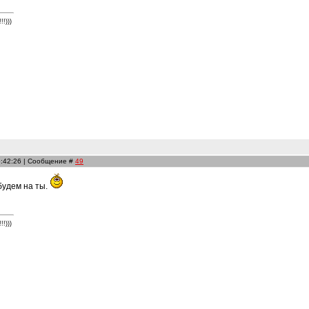
!)))
6:42:26 | Сообщение #
49
будем на ты.
!)))