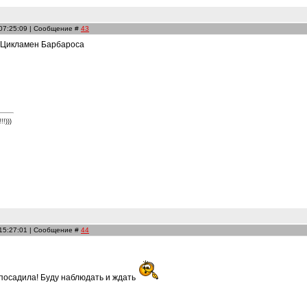
 07:25:09 | Сообщение #
43
а Цикламен Барбароса
!)))
 15:27:01 | Сообщение #
44
 посадила! Буду наблюдать и ждать