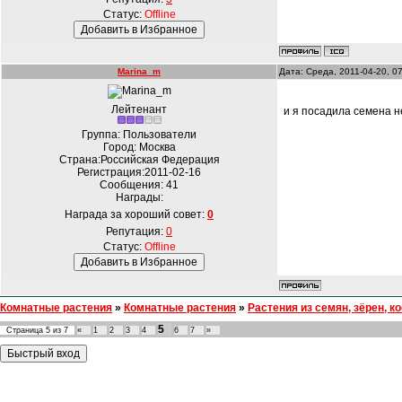
Статус:
Offline
Marina_m
Дата: Среда, 2011-04-20, 0
Лейтенант
и я посадила семена н
Группа: Пользователи
Город: Москва
Страна:Российская Федерация
Регистрация:2011-02-16
Сообщения:
41
Награды:
Награда за хороший совет:
0
Репутация:
0
Статус:
Offline
Комнатные растения
»
Комнатные растения
»
Растения из семян, зёрен, к
5
Страница
5
из
7
«
1
2
3
4
6
7
»