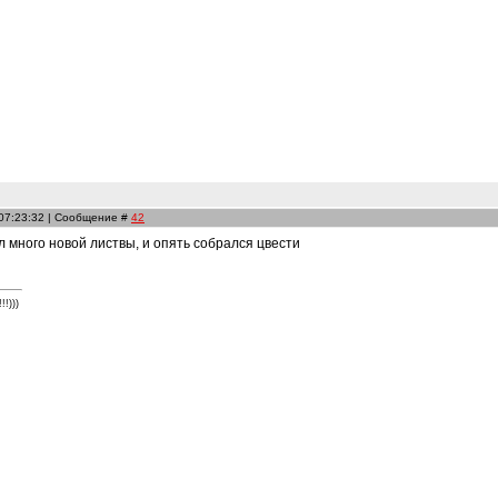
 07:23:32 | Сообщение #
42
 много новой листвы, и опять собрался цвести
!)))