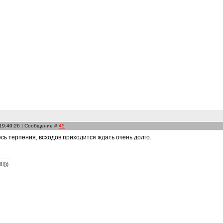
 19:40:26 | Сообщение #
45
есь терпения, всходов приходится ждать очень долго.
!)))