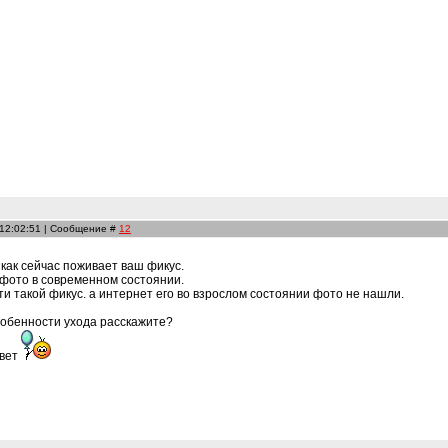
 12:02:51 | Сообщение #
12
 как сейчас поживает ваш фикус.
 фото в современном состоянии.
и такой фикус. а интернет его во взрослом состоянии фото не нашли.
собенности ухода расскажите?
твет