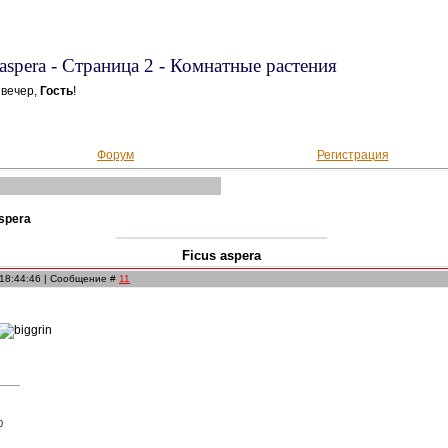
 aspera - Страница 2 - Комнатные растения
вечер,
Гость
!
Форум
Регистрация
aspera
Ficus aspera
 18:44:46 | Сообщение #
11
0