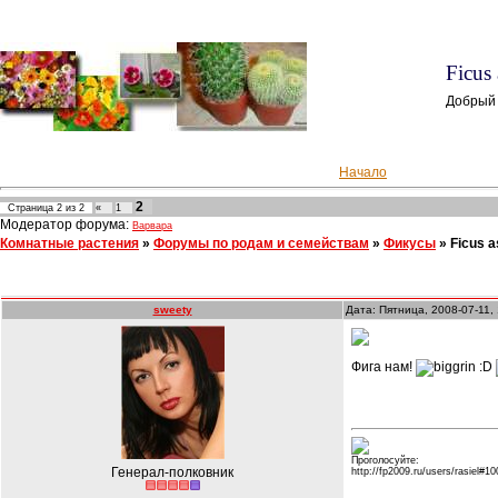
Ficus
Добрый 
Начало
2
Страница
2
из
2
«
1
Модератор форума:
Варвара
Комнатные растения
»
Форумы по родам и семействам
»
Фикусы
»
Ficus 
sweety
Дата: Пятница, 2008-07-11,
Фига нам!
:D
Проголосуйте:
Генерал-полковник
http://fp2009.ru/users/rasiel#10