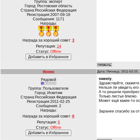
Группа: эксперт
Город: Ростовская область
Страна:Российская Федерация
Регистрация:2007-09-18
Сообщения:
1171
Награды:
Награда за хороший совет:
3
Репутация:
14
Статус:
Offline
Марика
Дата: Пятница, 2011-02-25,
sweety
,
Рядовой
Здравствуйте, скажите
Нельзя ли увидеть его
Группа: Пользователи
А то решили приобрест
Город: Искитим
Только листья близко.
Страна:Российская Федерация
Может ещё какие-то о
Регистрация:2011-02-25
Сообщения:
2
Награды:
Заранее спасибо за о
Награда за хороший совет:
0
Репутация:
0
Статус:
Offline