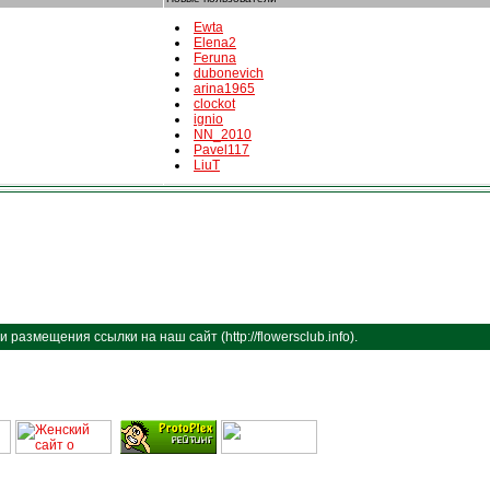
Ewta
Elena2
Feruna
dubonevich
arina1965
clockot
ignio
NN_2010
Pavel117
LiuT
размещения ссылки на наш сайт (http://flowersclub.info).