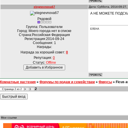
elegnevnova67
Дата: Суббота, 2014-09-27,
А НЕ МОЖЕТЕ ПОДСК
Рядовой
Группа: Пользователи
ЕЛЕНА
Город: Моего города нет в списке
Страна:Российская Федерация
Регистрация:2014-09-24
Сообщения:
1
Награды:
Награда за хороший совет:
0
Репутация:
0
Статус:
Offline
Комнатные растения
»
Форумы по родам и семействам
»
Фикусы
»
Ficus 
2
Страница
2
из
2
«
1
Мои ссылки