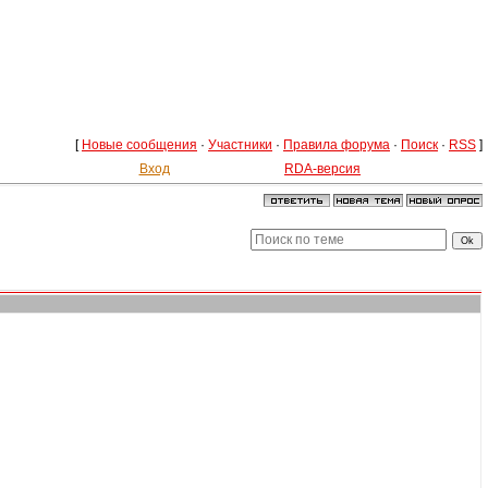
[
Новые сообщения
·
Участники
·
Правила форума
·
Поиск
·
RSS
]
Вход
RDA-версия