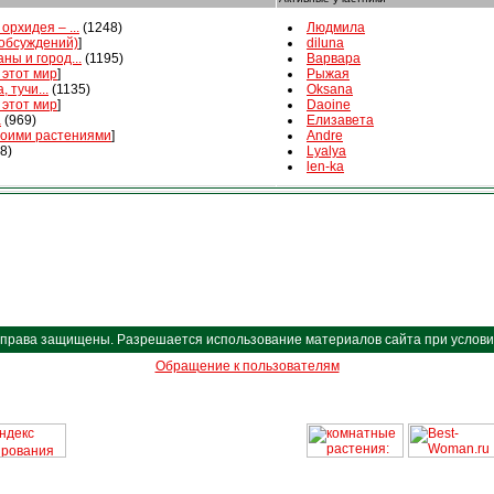
орхидея – ...
(1248)
Людмила
 обсуждений)
]
diluna
ны и город...
(1195)
Варвара
 этот мир
]
Рыжая
, тучи...
(1135)
Oksana
 этот мир
]
Daoine
а
(969)
Елизавета
воими растениями
]
Andre
8)
Lyalya
len-ka
Все права защищены. Разрешается использование материалов сайта при условии 
Обращение к пользователям