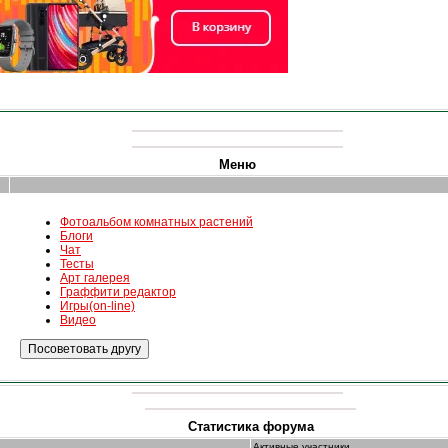
Меню
Фотоальбом комнатных растений
Блоги
Чат
Тесты
Арт галерея
Граффити редактор
Игры(on-line)
Видео
Статистика форума
Активные участники