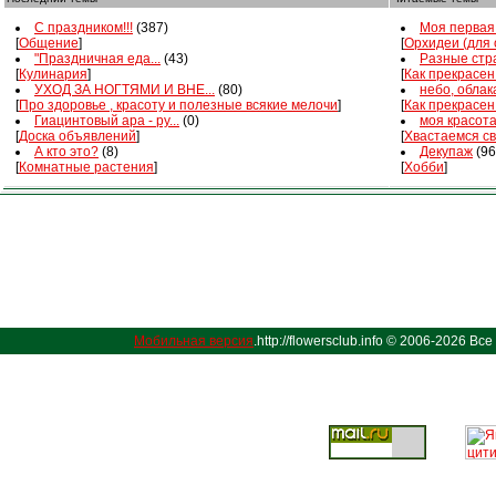
С праздником!!!
(387)
Моя первая 
[
Общение
]
[
Орхидеи (для
"Праздничная еда...
(43)
Разные стра
[
Кулинария
]
[
Как прекрасен
УХОД ЗА НОГТЯМИ И ВНЕ...
(80)
небо, облака
[
Про здоровье , красоту и полезные всякие мелочи
]
[
Как прекрасен
Гиацинтовый ара - ру...
(0)
моя красот
[
Доска объявлений
]
[
Хвастаемся с
А кто это?
(8)
Декупаж
(96
[
Комнатные растения
]
[
Хобби
]
Мобильная версия
.http://flowersclub.info © 2006-2026 