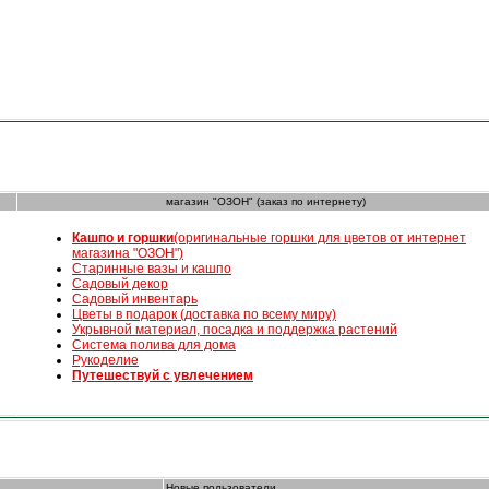
магазин "ОЗОН" (заказ по интернету)
К
ашпо и горшки
(оригинальные горшки для цветов от интернет
магазина "ОЗОН")
Старинные вазы и кашпо
Садовый декор
Садовый инвентарь
Цветы в подарок (доставка по всему миру)
Укрывной материал, посадка и поддержка растений
Система полива для дома
Рукоделие
Путешествуй с увлечением
Новые пользователи