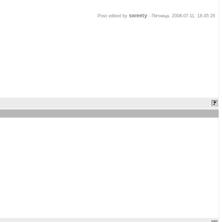
sweety
Post edited by
-
Пятница, 2008-07-11, 18:45:28