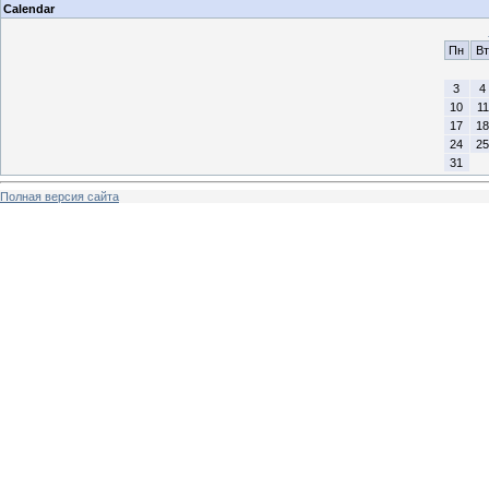
Calendar
Пн
Вт
3
4
10
11
17
18
24
25
31
Полная версия сайта