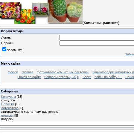
[
Комнатные растения
]
Форма входа
Логин:
Пароль:
запомнить
Забыл
Меню сайта
форум
главная
фотокаталог комнатных растений
Энциклопедия комнатных р
Поиск по сайту
Вопросы ответы (FAQ)
Блоги
поиск по сайту "...
Поиск
Categories
Конкурсы
[13]
конкурсы
Новости
[13]
литература
[6]
литература по комнатным растениям
подарки
[5]
подарки