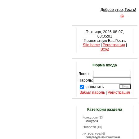
Доброе утро,
Гость
!
Пятница, 2026-08-07,
03:35:01
Приветствую Вас
Гость
Site home
|
Регистрация
|
Вход
Форма входа
Логин:
Пароль:
запомнить
Забыл пароль
|
Регистрация
Категории раздела
Конкурсы
[13]
конкурсы
Новости
[13]
литература
[6]
литература по комнатным