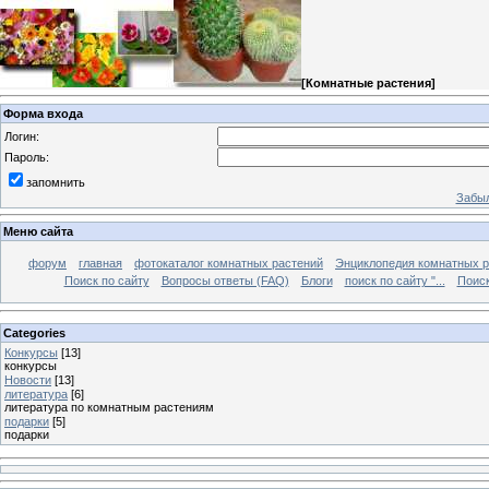
[
Комнатные растения
]
Форма входа
Логин:
Пароль:
запомнить
Забыл
Меню сайта
форум
главная
фотокаталог комнатных растений
Энциклопедия комнатных р
Поиск по сайту
Вопросы ответы (FAQ)
Блоги
поиск по сайту "...
Поиск
Categories
Конкурсы
[13]
конкурсы
Новости
[13]
литература
[6]
литература по комнатным растениям
подарки
[5]
подарки