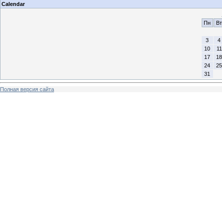
Calendar
Пн
Вт
3
4
10
11
17
18
24
25
31
Полная версия сайта