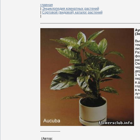
главная
|
Энциклопедия комнатных растений
|
Сортовой (видовой) каталог растений
|
-------------------------------------------------------------------------------
Ау
(3
Вы
те
ли
Ра
фо
рас
Ок
че
де
1 ч
пе
в 
со
в 
лу
со
----------------
(Автор: