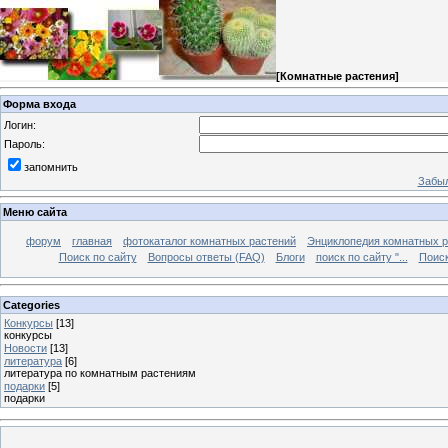
[
Комнатные растения
]
Форма входа
Логин:
Пароль:
запомнить
Забыл
Меню сайта
форум
главная
фотокаталог комнатных растений
Энциклопедия комнатных р
Поиск по сайту
Вопросы ответы (FAQ)
Блоги
поиск по сайту "...
Поиск
Categories
Конкурсы
[13]
конкурсы
Новости
[13]
литература
[6]
литература по комнатным растениям
подарки
[5]
подарки