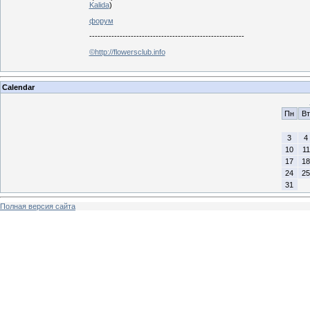
Kalida
)
форум
--------------------------------------------------------
©http://flowersclub.info
Calendar
Пн
Вт
3
4
10
11
17
18
24
25
31
Полная версия сайта