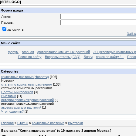
[
SITE LOGO
]
Форма входа
Логин:
Пароль:
запомнить
Забыл
Меню сайта
форум
главная
фотокаталог комнатных растений
Энциклопедия комнатных р
Поиск по сайту
Вопросы ответы (FAQ)
Блоги
поиск по сайту "...
Поиск
Categories
комнатные растения(Новости)
[106]
Новости
статьи по комнатным растениям
[133]
статьи по комнатным растениям
Цветочный гороскоп
[3]
Выставки
[11]
истории происхождения растений
[9]
истории происхождения растений
аксессуары для растений
[1]
Что подарить?
[2]
Главная
»
Статьи
»
Комнатные растения
»
Выставки
Выставка "Комнатные растения" (c 19 марта по 3 апреля Москва )