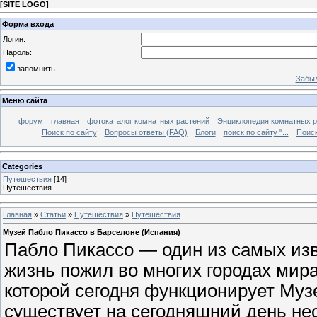
[
SITE LOGO
]
Форма входа
Логин:
Пароль:
запомнить
Забыл
Меню сайта
форум
главная
фотокаталог комнатных растений
Энциклопедия комнатных р
Поиск по сайту
Вопросы ответы (FAQ)
Блоги
поиск по сайту "...
Поиск
Categories
Путешествия
[14]
Путешествия
Главная
»
Статьи
»
Путешествия
»
Путешествия
Музей Пабло Пикассо в Барселоне (Испания)
Пабло Пикассо — один из самых изв
жизнь пожил во многих городах мира
которой сегодня функционирует Муз
существует на сегодняшний день не